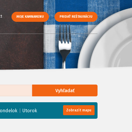
t
MOJE KAMNAMENU
PRIDAŤ REŠTAURÁCIU
Vyhľadať
enStreetMap
, Tiles courtesy of
Humanitarian OpenStreetMap Team
|
ondelok
Utorok
Zobrazit mapu