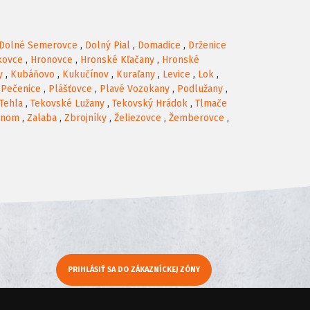
Dolné Semerovce
,
Dolný Pial
,
Domadice
,
Drženice
kovce
,
Hronovce
,
Hronské Kľačany
,
Hronské
y
,
Kubáňovo
,
Kukučínov
,
Kuraľany
,
Levice
,
Lok
,
,
Pečenice
,
Plášťovce
,
Plavé Vozokany
,
Podlužany
,
Tehla
,
Tekovské Lužany
,
Tekovský Hrádok
,
Tlmače
onom
,
Zalaba
,
Zbrojníky
,
Želiezovce
,
Žemberovce
,
PRIHLÁSIŤ SA DO ZÁKAZNÍCKEJ ZÓNY
y
Moje KamNaMenu