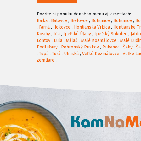
Pozrite si ponuku denného menu aj v mestách:
Bajka
,
Bátovce
,
Bielovce
,
Bohunice
,
Bohunice
,
Bo
,
Farná
,
Hokovce
,
Hontianska Vrbica
,
Hontianske T
Kosihy
,
Iňa
,
Ipeľské Úľany
,
Ipeľský Sokolec
,
Jabl
Lontov
,
Lula
,
Málaš
,
Malé Kozmálovce
,
Malé Ludi
Podlužany
,
Pohronský Ruskov
,
Pukanec
,
Šahy
,
Ša
,
Tupá
,
Turá
,
Uhliská
,
Veľké Kozmálovce
,
Veľké Lu
Žemliare
.