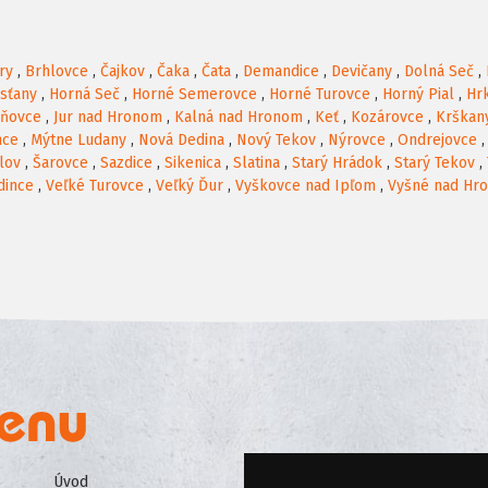
ry
,
Brhlovce
,
Čajkov
,
Čaka
,
Čata
,
Demandice
,
Devičany
,
Dolná Seč
,
rsťany
,
Horná Seč
,
Horné Semerovce
,
Horné Turovce
,
Horný Pial
,
Hr
oňovce
,
Jur nad Hronom
,
Kalná nad Hronom
,
Keť
,
Kozárovce
,
Krškan
nce
,
Mýtne Ludany
,
Nová Dedina
,
Nový Tekov
,
Nýrovce
,
Ondrejovce
lov
,
Šarovce
,
Sazdice
,
Sikenica
,
Slatina
,
Starý Hrádok
,
Starý Tekov
,
dince
,
Veľké Turovce
,
Veľký Ďur
,
Vyškovce nad Ipľom
,
Vyšné nad Hr
Úvod
Všeobecné obchodné podmienk