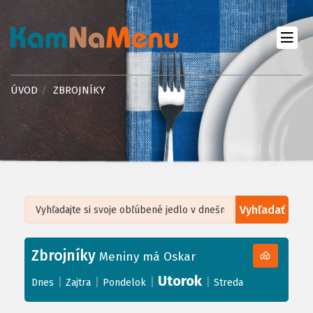
ÚVOD
ZBROJNÍKY
Vyhľadať
Leaflet
| ©
OpenStreetMap
, Tiles courtesy of
Humanitarian OpenStreetMap
Team
Zbrojníky
+
Meniny má Oskar
−
Utorok
|
|
|
|
Dnes
Zajtra
Pondelok
Streda