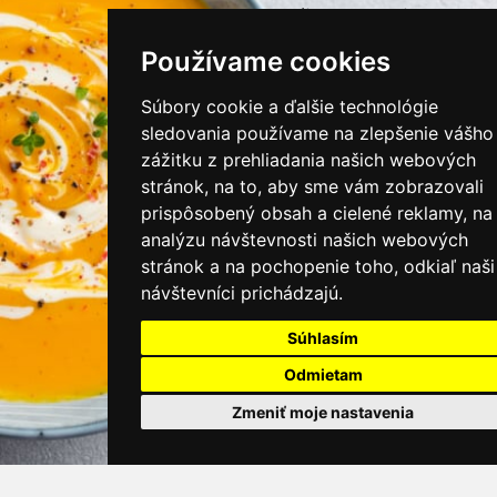
instagram/kamnamenu.sk
Používame cookies
KONTAKTUJTE NÁS
Súbory cookie a ďalšie technológie
sledovania používame na zlepšenie vášho
zážitku z prehliadania našich webových
PRIHLÁSIŤ SA DO ZÁKAZNÍCKEJ ZÓNY
stránok, na to, aby sme vám zobrazovali
prispôsobený obsah a cielené reklamy, na
Všeobecné obchodné podmienky
analýzu návštevnosti našich webových
stránok a na pochopenie toho, odkiaľ naši
Ochrana osobných údajov
návštevníci prichádzajú.
Cookies
Súhlasím
Moje KamNaMenu
Odmietam
Pridať reštauráciu
Cenník balíkov
Zmeniť moje nastavenia