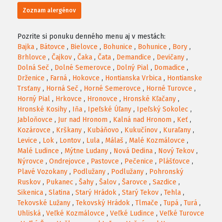
Zoznam alergénov
Pozrite si ponuku denného menu aj v mestách:
Bajka
,
Bátovce
,
Bielovce
,
Bohunice
,
Bohunice
,
Bory
,
Brhlovce
,
Čajkov
,
Čaka
,
Čata
,
Demandice
,
Devičany
,
Dolná Seč
,
Dolné Semerovce
,
Dolný Pial
,
Domadice
,
Drženice
,
Farná
,
Hokovce
,
Hontianska Vrbica
,
Hontianske
Trsťany
,
Horná Seč
,
Horné Semerovce
,
Horné Turovce
,
Horný Pial
,
Hrkovce
,
Hronovce
,
Hronské Kľačany
,
Hronské Kosihy
,
Iňa
,
Ipeľské Úľany
,
Ipeľský Sokolec
,
Jabloňovce
,
Jur nad Hronom
,
Kalná nad Hronom
,
Keť
,
Kozárovce
,
Krškany
,
Kubáňovo
,
Kukučínov
,
Kuraľany
,
Levice
,
Lok
,
Lontov
,
Lula
,
Málaš
,
Malé Kozmálovce
,
Malé Ludince
,
Mýtne Ludany
,
Nová Dedina
,
Nový Tekov
,
Nýrovce
,
Ondrejovce
,
Pastovce
,
Pečenice
,
Plášťovce
,
Plavé Vozokany
,
Podlužany
,
Podlužany
,
Pohronský
Ruskov
,
Pukanec
,
Šahy
,
Šalov
,
Šarovce
,
Sazdice
,
Sikenica
,
Slatina
,
Starý Hrádok
,
Starý Tekov
,
Tehla
,
Tekovské Lužany
,
Tekovský Hrádok
,
Tlmače
,
Tupá
,
Turá
,
Uhliská
,
Veľké Kozmálovce
,
Veľké Ludince
,
Veľké Turovce