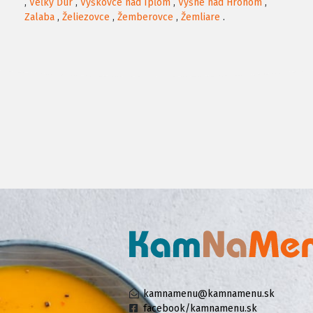
,
Veľký Ďur
,
Vyškovce nad Ipľom
,
Vyšné nad Hronom
,
Zalaba
,
Želiezovce
,
Žemberovce
,
Žemliare
.
kamnamenu@kamnamenu.sk
facebook/kamnamenu.sk