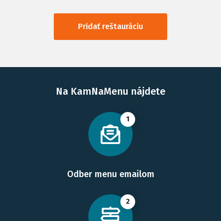
Pridať reštauráciu
Na KamNaMenu nájdete
1
Odber menu emailom
2