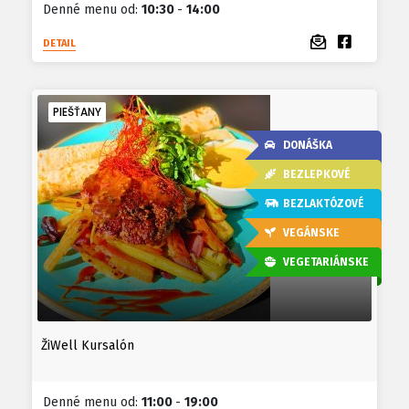
Denné menu od:
10:30
-
14:00
DETAIL
PIEŠŤANY
DONÁŠKA
BEZLEPKOVÉ
BEZLAKTÓZOVÉ
VEGÁNSKE
VEGETARIÁNSKE
ŽiWell Kursalón
Denné menu od:
11:00
-
19:00