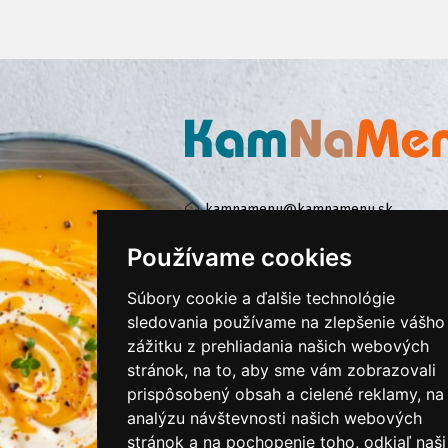
kamnamenu@kamnamenu.sk
facebook/kamnamenu.sk
Používame cookies
instagram/kamnamenu.sk
Súbory cookie a ďalšie technológie
sledovania používame na zlepšenie vášho
KONTAKTUJTE NÁS
zážitku z prehliadania našich webových
stránok, na to, aby sme vám zobrazovali
prispôsobený obsah a cielené reklamy, na
PRIHLÁSIŤ SA DO ZÁKAZNÍCKEJ ZÓNY
analýzu návštevnosti našich webových
stránok a na pochopenie toho, odkiaľ naši
Všeobecné obchodné podmienky