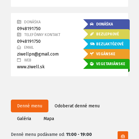
DONÁŠKA
DONÁŠKA
0948191750
BEZLEPKOVÉ
TELEFÓNNY KONTAKT
0948191750
BEZLAKTÓZOVÉ
EMAIL
ziwellpn@gmail.com
VEGÁNSKE
WEB
VEGETARIÁNSKE
www.ziwell.sk
Denné menu
Odoberať denné menu
Galéria
Mapa
Denné menu podávame od:
11:00 - 19:00
Odobe