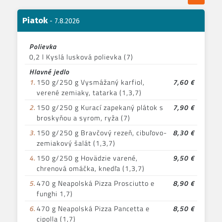
Piatok
- 7.8.2026
Polievka
0,2 l Kyslá lusková polievka (7)
Hlavné jedlo
1.
150 g/250 g Vysmážaný karfiol,
7,60 €
verené zemiaky, tatarka (1,3,7)
2.
150 g/250 g Kurací zapekaný plátok s
7,90 €
broskyňou a syrom, ryža (7)
3.
150 g/250 g Bravčový rezeň, cibuľovo-
8,30 €
zemiakový šalát (1,3,7)
4.
150 g/250 g Hovädzie varené,
9,50 €
chrenová omáčka, knedľa (1,3,7)
5.
470 g Neapolská Pizza Prosciutto e
8,90 €
funghi 1,7)
6.
470 g Neapolská Pizza Pancetta e
8,50 €
cipolla (1,7)