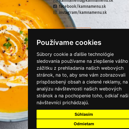
kamnamenu@kamnamenu.sk
facebook/kamnamenu.sk
instagram/kamnamenu.sk
KONTAKTUJTE NÁS
Používame cookies
Súbory cookie a ďalšie technológie
PRIHLÁSIŤ SA DO ZÁKAZNÍCKEJ ZÓNY
sledovania používame na zlepšenie vášho
zážitku z prehliadania našich webových
Všeobecné obchodné podmienky
stránok, na to, aby sme vám zobrazovali
Ochrana osobných údajov
prispôsobený obsah a cielené reklamy, na
Cookies
analýzu návštevnosti našich webových
stránok a na pochopenie toho, odkiaľ naši
Moje KamNaMenu
návštevníci prichádzajú.
Pridať reštauráciu
Súhlasím
Cenník balíkov
Odmietam