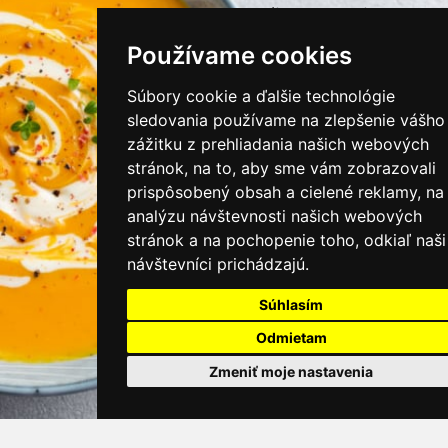
instagram/kamnamenu.sk
Používame cookies
KONTAKTUJTE NÁS
Súbory cookie a ďalšie technológie
sledovania používame na zlepšenie vášho
zážitku z prehliadania našich webových
PRIHLÁSIŤ SA DO ZÁKAZNÍCKEJ ZÓNY
stránok, na to, aby sme vám zobrazovali
prispôsobený obsah a cielené reklamy, na
Všeobecné obchodné podmienky
analýzu návštevnosti našich webových
stránok a na pochopenie toho, odkiaľ naši
Ochrana osobných údajov
návštevníci prichádzajú.
Cookies
Súhlasím
Moje KamNaMenu
Odmietam
Pridať reštauráciu
Cenník balíkov
Zmeniť moje nastavenia