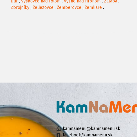
Ďur
,
Vyškovce nad Ipľom
,
Vyšné nad Hronom
,
Zalaba
,
Zbrojníky
,
Želiezovce
,
Žemberovce
,
Žemliare
.
kamnamenu@kamnamenu.sk
facebook/kamnamenu.sk