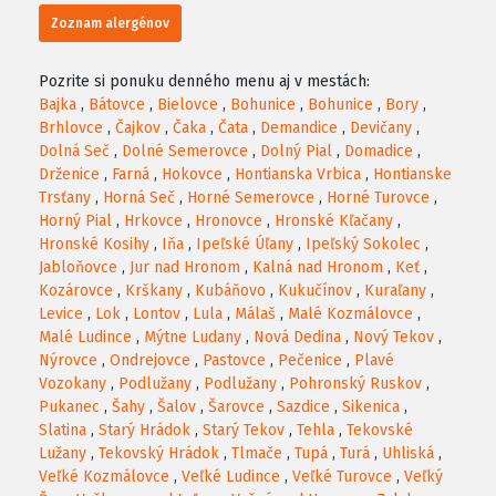
Zoznam alergénov
Pozrite si ponuku denného menu aj v mestách:
Bajka
,
Bátovce
,
Bielovce
,
Bohunice
,
Bohunice
,
Bory
,
Brhlovce
,
Čajkov
,
Čaka
,
Čata
,
Demandice
,
Devičany
,
Dolná Seč
,
Dolné Semerovce
,
Dolný Pial
,
Domadice
,
Drženice
,
Farná
,
Hokovce
,
Hontianska Vrbica
,
Hontianske
Trsťany
,
Horná Seč
,
Horné Semerovce
,
Horné Turovce
,
Horný Pial
,
Hrkovce
,
Hronovce
,
Hronské Kľačany
,
Hronské Kosihy
,
Iňa
,
Ipeľské Úľany
,
Ipeľský Sokolec
,
Jabloňovce
,
Jur nad Hronom
,
Kalná nad Hronom
,
Keť
,
Kozárovce
,
Krškany
,
Kubáňovo
,
Kukučínov
,
Kuraľany
,
Levice
,
Lok
,
Lontov
,
Lula
,
Málaš
,
Malé Kozmálovce
,
Malé Ludince
,
Mýtne Ludany
,
Nová Dedina
,
Nový Tekov
,
Nýrovce
,
Ondrejovce
,
Pastovce
,
Pečenice
,
Plavé
Vozokany
,
Podlužany
,
Podlužany
,
Pohronský Ruskov
,
Pukanec
,
Šahy
,
Šalov
,
Šarovce
,
Sazdice
,
Sikenica
,
Slatina
,
Starý Hrádok
,
Starý Tekov
,
Tehla
,
Tekovské
Lužany
,
Tekovský Hrádok
,
Tlmače
,
Tupá
,
Turá
,
Uhliská
,
Veľké Kozmálovce
,
Veľké Ludince
,
Veľké Turovce
,
Veľký