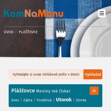
ÚVOD
PLÁŠŤOVCE
Vyhľadať
Leaflet
| ©
OpenStreetMap
, Tiles courtesy of
Humanitarian OpenStreetMap
Team
Plášťovce
+
Meniny má Oskar
−
Utorok
|
|
|
|
Dnes
Zajtra
Pondelok
Streda