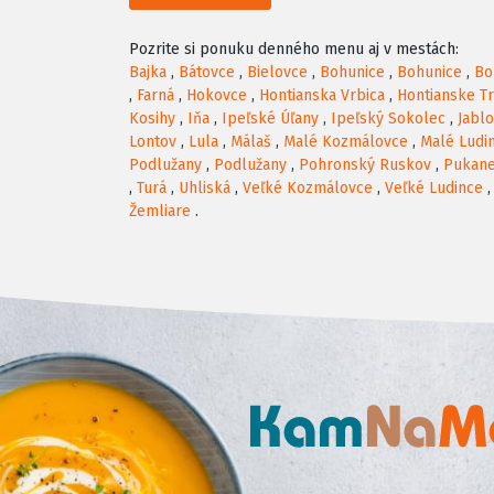
Pozrite si ponuku denného menu aj v mestách:
Bajka
,
Bátovce
,
Bielovce
,
Bohunice
,
Bohunice
,
Bo
,
Farná
,
Hokovce
,
Hontianska Vrbica
,
Hontianske T
Kosihy
,
Iňa
,
Ipeľské Úľany
,
Ipeľský Sokolec
,
Jabl
Lontov
,
Lula
,
Málaš
,
Malé Kozmálovce
,
Malé Ludi
Podlužany
,
Podlužany
,
Pohronský Ruskov
,
Pukan
,
Turá
,
Uhliská
,
Veľké Kozmálovce
,
Veľké Ludince
Žemliare
.