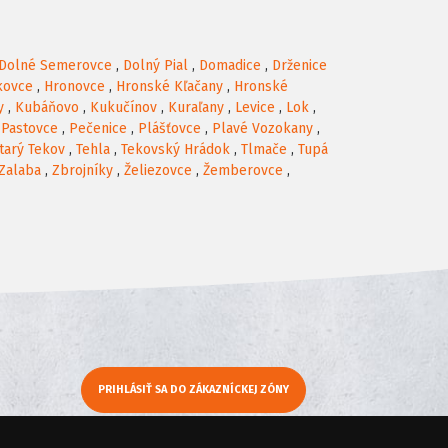
Dolné Semerovce
,
Dolný Pial
,
Domadice
,
Drženice
kovce
,
Hronovce
,
Hronské Kľačany
,
Hronské
y
,
Kubáňovo
,
Kukučínov
,
Kuraľany
,
Levice
,
Lok
,
,
Pastovce
,
Pečenice
,
Plášťovce
,
Plavé Vozokany
,
tarý Tekov
,
Tehla
,
Tekovský Hrádok
,
Tlmače
,
Tupá
Zalaba
,
Zbrojníky
,
Želiezovce
,
Žemberovce
,
PRIHLÁSIŤ SA DO ZÁKAZNÍCKEJ ZÓNY
y
Moje KamNaMenu