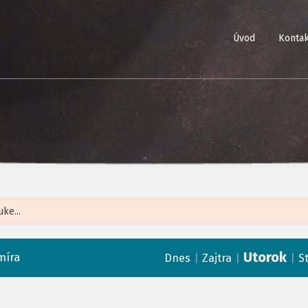
Úvod
Kontak
Leaflet
| ©
Op
Utorok
míra
|
|
|
Dnes
Zajtra
S