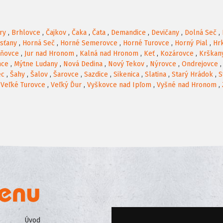
ry
,
Brhlovce
,
Čajkov
,
Čaka
,
Čata
,
Demandice
,
Devičany
,
Dolná Seč
,
rsťany
,
Horná Seč
,
Horné Semerovce
,
Horné Turovce
,
Horný Pial
,
Hr
oňovce
,
Jur nad Hronom
,
Kalná nad Hronom
,
Keť
,
Kozárovce
,
Krškan
nce
,
Mýtne Ludany
,
Nová Dedina
,
Nový Tekov
,
Nýrovce
,
Ondrejovce
ec
,
Šahy
,
Šalov
,
Šarovce
,
Sazdice
,
Sikenica
,
Slatina
,
Starý Hrádok
,
S
,
Veľké Turovce
,
Veľký Ďur
,
Vyškovce nad Ipľom
,
Vyšné nad Hronom
,
Úvod
Všeobecné obchodné podmienk