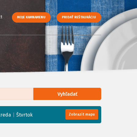
t
MOJE KAMNAMENU
PRIDAŤ REŠTAURÁCIU
Vyhľadať
enStreetMap
, Tiles courtesy of
Humanitarian OpenStreetMap Team
|
treda
Štvrtok
Zobrazit mapu