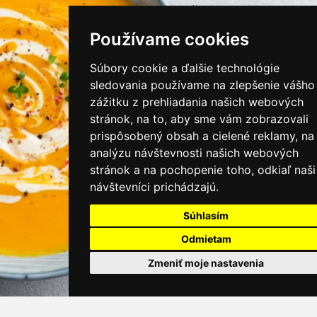
instagram/kamnamenu.sk
Používame cookies
KONTAKTUJTE NÁS
Súbory cookie a ďalšie technológie
sledovania používame na zlepšenie vášho
zážitku z prehliadania našich webových
PRIHLÁSIŤ SA DO ZÁKAZNÍCKEJ ZÓNY
stránok, na to, aby sme vám zobrazovali
prispôsobený obsah a cielené reklamy, na
Všeobecné obchodné podmienky
analýzu návštevnosti našich webových
stránok a na pochopenie toho, odkiaľ naši
Ochrana osobných údajov
návštevníci prichádzajú.
Cookies
Súhlasím
Moje KamNaMenu
Odmietam
Pridať reštauráciu
Cenník balíkov
Zmeniť moje nastavenia