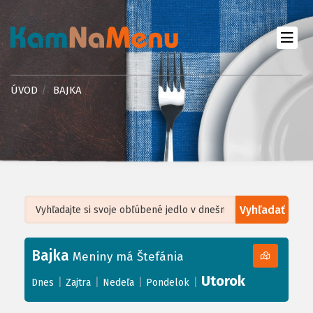
ÚVOD
BAJKA
Vyhľadať
Leaflet
| ©
OpenStreetMap
, Tiles courtesy of
Humanitarian OpenStreetMap
Team
Bajka
+
Meniny má Štefánia
−
Utorok
|
|
|
|
Dnes
Zajtra
Nedeľa
Pondelok