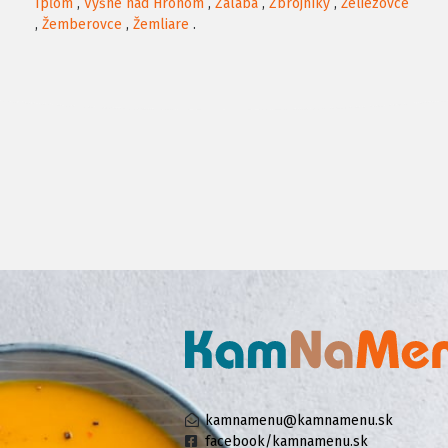
Ipľom
,
Vyšné nad Hronom
,
Zalaba
,
Zbrojníky
,
Želiezovce
,
Žemberovce
,
Žemliare
.
kamnamenu@kamnamenu.sk
facebook/kamnamenu.sk