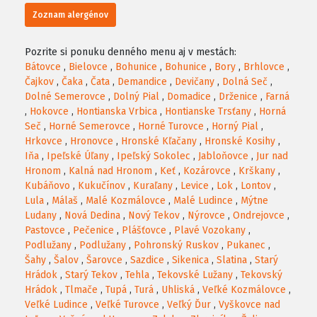
Zoznam alergénov
Pozrite si ponuku denného menu aj v mestách:
Bátovce
,
Bielovce
,
Bohunice
,
Bohunice
,
Bory
,
Brhlovce
,
Čajkov
,
Čaka
,
Čata
,
Demandice
,
Devičany
,
Dolná Seč
,
Dolné Semerovce
,
Dolný Pial
,
Domadice
,
Drženice
,
Farná
,
Hokovce
,
Hontianska Vrbica
,
Hontianske Trsťany
,
Horná
Seč
,
Horné Semerovce
,
Horné Turovce
,
Horný Pial
,
Hrkovce
,
Hronovce
,
Hronské Kľačany
,
Hronské Kosihy
,
Iňa
,
Ipeľské Úľany
,
Ipeľský Sokolec
,
Jabloňovce
,
Jur nad
Hronom
,
Kalná nad Hronom
,
Keť
,
Kozárovce
,
Krškany
,
Kubáňovo
,
Kukučínov
,
Kuraľany
,
Levice
,
Lok
,
Lontov
,
Lula
,
Málaš
,
Malé Kozmálovce
,
Malé Ludince
,
Mýtne
Ludany
,
Nová Dedina
,
Nový Tekov
,
Nýrovce
,
Ondrejovce
,
Pastovce
,
Pečenice
,
Plášťovce
,
Plavé Vozokany
,
Podlužany
,
Podlužany
,
Pohronský Ruskov
,
Pukanec
,
Šahy
,
Šalov
,
Šarovce
,
Sazdice
,
Sikenica
,
Slatina
,
Starý
Hrádok
,
Starý Tekov
,
Tehla
,
Tekovské Lužany
,
Tekovský
Hrádok
,
Tlmače
,
Tupá
,
Turá
,
Uhliská
,
Veľké Kozmálovce
,
Veľké Ludince
,
Veľké Turovce
,
Veľký Ďur
,
Vyškovce nad