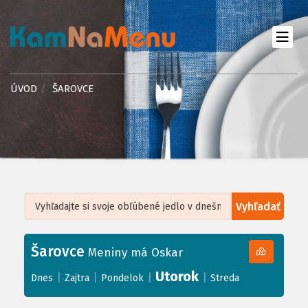
ÚVOD
ŠAROVCE
Vyhľadať
Leaflet
| ©
OpenStreetMap
, Tiles courtesy of
Humanitarian OpenStreetMap
Team
Šarovce
+
Meniny má Oskar
−
Utorok
|
|
|
|
Dnes
Zajtra
Pondelok
Streda