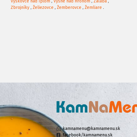
Vyškovce nad Ipľom
,
Vyšné nad Hronom
,
Zalaba
,
Zbrojníky
,
Želiezovce
,
Žemberovce
,
Žemliare
.
kamnamenu@kamnamenu.sk
facebook/kamnamenu.sk