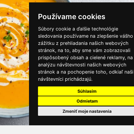
instagram/kamnamenu.sk
Používame cookies
KONTAKTUJTE NÁS
Súbory cookie a ďalšie technológie
sledovania používame na zlepšenie vášho
zážitku z prehliadania našich webových
PRIHLÁSIŤ SA DO ZÁKAZNÍCKEJ ZÓNY
stránok, na to, aby sme vám zobrazovali
prispôsobený obsah a cielené reklamy, na
Všeobecné obchodné podmienky
analýzu návštevnosti našich webových
stránok a na pochopenie toho, odkiaľ naši
Ochrana osobných údajov
návštevníci prichádzajú.
Cookies
Súhlasím
Moje KamNaMenu
Odmietam
Pridať reštauráciu
Cenník balíkov
Zmeniť moje nastavenia