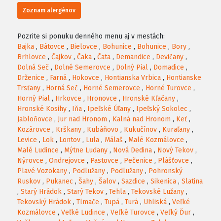
Zoznam alergénov
Pozrite si ponuku denného menu aj v mestách:
Bajka
,
Bátovce
,
Bielovce
,
Bohunice
,
Bohunice
,
Bory
,
Brhlovce
,
Čajkov
,
Čaka
,
Čata
,
Demandice
,
Devičany
,
Dolná Seč
,
Dolné Semerovce
,
Dolný Pial
,
Domadice
,
Drženice
,
Farná
,
Hokovce
,
Hontianska Vrbica
,
Hontianske
Trsťany
,
Horná Seč
,
Horné Semerovce
,
Horné Turovce
,
Horný Pial
,
Hrkovce
,
Hronovce
,
Hronské Kľačany
,
Hronské Kosihy
,
Iňa
,
Ipeľské Úľany
,
Ipeľský Sokolec
,
Jabloňovce
,
Jur nad Hronom
,
Kalná nad Hronom
,
Keť
,
Kozárovce
,
Krškany
,
Kubáňovo
,
Kukučínov
,
Kuraľany
,
Levice
,
Lok
,
Lontov
,
Lula
,
Málaš
,
Malé Kozmálovce
,
Malé Ludince
,
Mýtne Ludany
,
Nová Dedina
,
Nový Tekov
,
Nýrovce
,
Ondrejovce
,
Pastovce
,
Pečenice
,
Plášťovce
,
Plavé Vozokany
,
Podlužany
,
Podlužany
,
Pohronský
Ruskov
,
Pukanec
,
Šahy
,
Šalov
,
Sazdice
,
Sikenica
,
Slatina
,
Starý Hrádok
,
Starý Tekov
,
Tehla
,
Tekovské Lužany
,
Tekovský Hrádok
,
Tlmače
,
Tupá
,
Turá
,
Uhliská
,
Veľké
Kozmálovce
,
Veľké Ludince
,
Veľké Turovce
,
Veľký Ďur
,