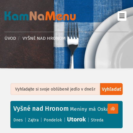
ÚVOD
VYŠNÉ NAD HRONOM
Vyhľadať
Leaflet
| ©
OpenStreetMap
, Tiles courtesy of
Humanitarian OpenStreetMap
Team
Vyšné nad Hronom
+
Meniny má Oskar
−
Utorok
|
|
|
|
Dnes
Zajtra
Pondelok
Streda