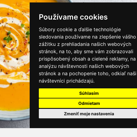
instagram/kamnamenu.sk
Používame cookies
KONTAKTUJTE NÁS
Súbory cookie a ďalšie technológie
sledovania používame na zlepšenie vášho
zážitku z prehliadania našich webových
PRIHLÁSIŤ SA DO ZÁKAZNÍCKEJ ZÓNY
stránok, na to, aby sme vám zobrazovali
prispôsobený obsah a cielené reklamy, na
Všeobecné obchodné podmienky
analýzu návštevnosti našich webových
stránok a na pochopenie toho, odkiaľ naši
Ochrana osobných údajov
návštevníci prichádzajú.
Cookies
Súhlasím
Moje KamNaMenu
Odmietam
Pridať reštauráciu
Cenník balíkov
Zmeniť moje nastavenia