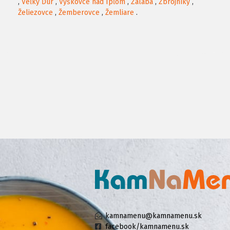
,
Veľký Ďur
,
Vyškovce nad Ipľom
,
Zalaba
,
Zbrojníky
,
Želiezovce
,
Žemberovce
,
Žemliare
.
kamnamenu@kamnamenu.sk
facebook/kamnamenu.sk