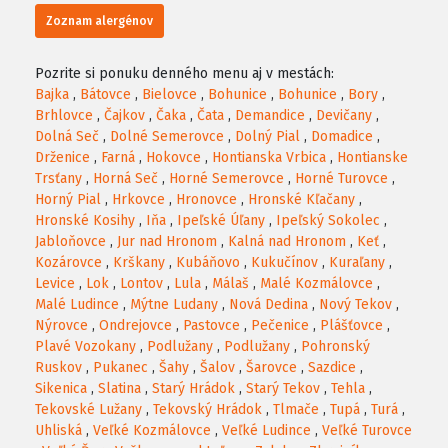
Zoznam alergénov
Pozrite si ponuku denného menu aj v mestách:
Bajka
,
Bátovce
,
Bielovce
,
Bohunice
,
Bohunice
,
Bory
,
Brhlovce
,
Čajkov
,
Čaka
,
Čata
,
Demandice
,
Devičany
,
Dolná Seč
,
Dolné Semerovce
,
Dolný Pial
,
Domadice
,
Drženice
,
Farná
,
Hokovce
,
Hontianska Vrbica
,
Hontianske
Trsťany
,
Horná Seč
,
Horné Semerovce
,
Horné Turovce
,
Horný Pial
,
Hrkovce
,
Hronovce
,
Hronské Kľačany
,
Hronské Kosihy
,
Iňa
,
Ipeľské Úľany
,
Ipeľský Sokolec
,
Jabloňovce
,
Jur nad Hronom
,
Kalná nad Hronom
,
Keť
,
Kozárovce
,
Krškany
,
Kubáňovo
,
Kukučínov
,
Kuraľany
,
Levice
,
Lok
,
Lontov
,
Lula
,
Málaš
,
Malé Kozmálovce
,
Malé Ludince
,
Mýtne Ludany
,
Nová Dedina
,
Nový Tekov
,
Nýrovce
,
Ondrejovce
,
Pastovce
,
Pečenice
,
Plášťovce
,
Plavé Vozokany
,
Podlužany
,
Podlužany
,
Pohronský
Ruskov
,
Pukanec
,
Šahy
,
Šalov
,
Šarovce
,
Sazdice
,
Sikenica
,
Slatina
,
Starý Hrádok
,
Starý Tekov
,
Tehla
,
Tekovské Lužany
,
Tekovský Hrádok
,
Tlmače
,
Tupá
,
Turá
,
Uhliská
,
Veľké Kozmálovce
,
Veľké Ludince
,
Veľké Turovce