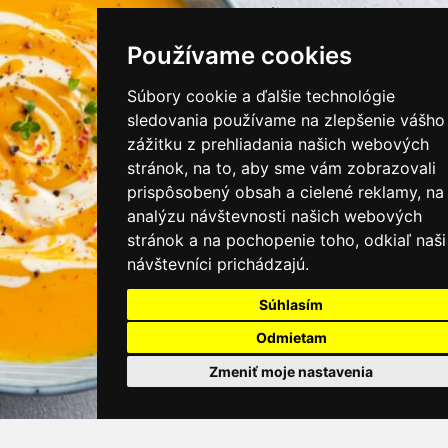
instagram/kamnamenu.sk
Používame cookies
KONTAKTUJTE NÁS
Súbory cookie a ďalšie technológie
sledovania používame na zlepšenie vášho
zážitku z prehliadania našich webových
PRIHLÁSIŤ SA DO ZÁKAZNÍCKEJ ZÓNY
stránok, na to, aby sme vám zobrazovali
prispôsobený obsah a cielené reklamy, na
Všeobecné obchodné podmienky
analýzu návštevnosti našich webových
stránok a na pochopenie toho, odkiaľ naši
Ochrana osobných údajov
návštevníci prichádzajú.
Cookies
Súhlasím
Moje KamNaMenu
Odmietam
Pridať reštauráciu
Cenník balíkov
Zmeniť moje nastavenia