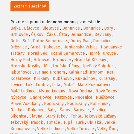
Zoznam alergénov
Pozrite si ponuku denného menu aj v mestách:
Bajka
,
Bátovce
,
Bielovce
,
Bohunice
,
Bohunice
,
Bory
,
Brhlovce
,
Čajkov
,
Čaka
,
Čata
,
Demandice
,
Devičany
,
Dolná Seč
,
Dolné Semerovce
,
Dolný Pial
,
Domadice
,
Drženice
,
Farná
,
Hokovce
,
Hontianska Vrbica
,
Hontianske
Trsťany
,
Horná Seč
,
Horné Semerovce
,
Horné Turovce
,
Horný Pial
,
Hrkovce
,
Hronovce
,
Hronské Kľačany
,
Hronské Kosihy
,
Iňa
,
Ipeľské Úľany
,
Ipeľský Sokolec
,
Jabloňovce
,
Jur nad Hronom
,
Kalná nad Hronom
,
Keť
,
Kozárovce
,
Krškany
,
Kubáňovo
,
Kukučínov
,
Kuraľany
,
Levice
,
Lok
,
Lontov
,
Lula
,
Málaš
,
Malé Kozmálovce
,
Malé Ludince
,
Mýtne Ludany
,
Nová Dedina
,
Nový Tekov
,
Nýrovce
,
Ondrejovce
,
Pastovce
,
Pečenice
,
Plášťovce
,
Plavé Vozokany
,
Podlužany
,
Podlužany
,
Pohronský
Ruskov
,
Pukanec
,
Šahy
,
Šalov
,
Šarovce
,
Sazdice
,
Sikenica
,
Slatina
,
Starý Tekov
,
Tehla
,
Tekovské Lužany
,
Tekovský Hrádok
,
Tlmače
,
Tupá
,
Turá
,
Uhliská
,
Veľké
Kozmálovce
,
Veľké Ludince
,
Veľké Turovce
,
Veľký Ďur
,