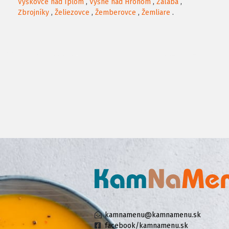
Vyškovce nad Ipľom
,
Vyšné nad Hronom
,
Zalaba
,
Zbrojníky
,
Želiezovce
,
Žemberovce
,
Žemliare
.
kamnamenu@kamnamenu.sk
facebook/kamnamenu.sk