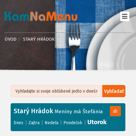
ÚVOD
STARÝ HRÁDOK
Vyhľadať
Leaflet
| ©
OpenStreetMap
, Tiles courtesy of
Humanitarian OpenStreetMap
Team
Starý Hrádok
+
Meniny má Štefánia
−
Utorok
|
|
|
|
Dnes
Zajtra
Nedeľa
Pondelok