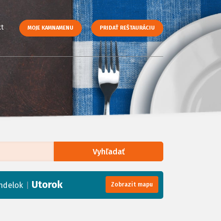
t
MOJE KAMNAMENU
PRIDAŤ REŠTAURÁCIU
Vyhľadať
enStreetMap
, Tiles courtesy of
Humanitarian OpenStreetMap Team
Utorok
|
ndelok
Zobrazit mapu