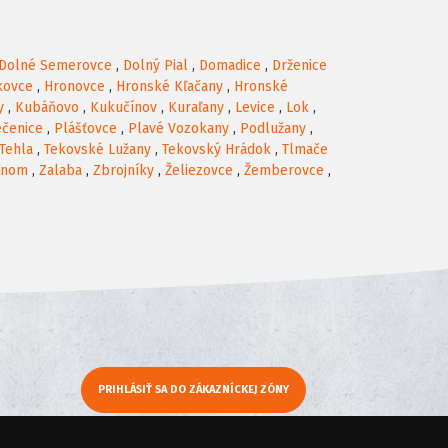
Dolné Semerovce
,
Dolný Pial
,
Domadice
,
Drženice
kovce
,
Hronovce
,
Hronské Kľačany
,
Hronské
y
,
Kubáňovo
,
Kukučínov
,
Kuraľany
,
Levice
,
Lok
,
čenice
,
Plášťovce
,
Plavé Vozokany
,
Podlužany
,
Tehla
,
Tekovské Lužany
,
Tekovský Hrádok
,
Tlmače
onom
,
Zalaba
,
Zbrojníky
,
Želiezovce
,
Žemberovce
,
PRIHLÁSIŤ SA DO ZÁKAZNÍCKEJ ZÓNY
y
Moje KamNaMenu