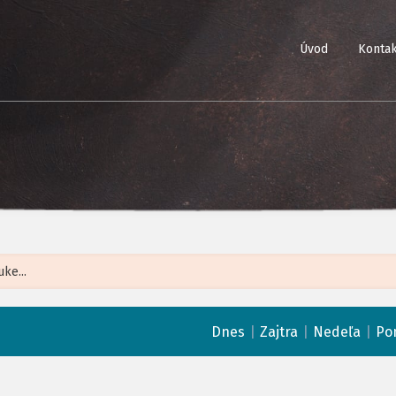
Úvod
Kontak
Leaflet
| ©
Op
|
|
|
Dnes
Zajtra
Nedeľa
Po