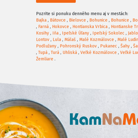
Pozrite si ponuku denného menu aj v mestách:
Bajka
,
Bátovce
,
Bielovce
,
Bohunice
,
Bohunice
,
Bo
,
Farná
,
Hokovce
,
Hontianska Vrbica
,
Hontianske T
Kosihy
,
Iňa
,
Ipeľské Úľany
,
Ipeľský Sokolec
,
Jabl
Lontov
,
Lula
,
Málaš
,
Malé Kozmálovce
,
Malé Ludi
Podlužany
,
Pohronský Ruskov
,
Pukanec
,
Šahy
,
Ša
,
Tupá
,
Turá
,
Uhliská
,
Veľké Kozmálovce
,
Veľké Lu
Žemliare
.