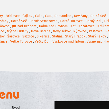
ry
,
Brhlovce
,
Čajkov
,
Čaka
,
Čata
,
Demandice
,
Devičany
,
Dolná Seč
,
rsťany
,
Horná Seč
,
Horné Semerovce
,
Horné Turovce
,
Horný Pial
,
Hr
oňovce
,
Jur nad Hronom
,
Kalná nad Hronom
,
Keť
,
Kozárovce
,
Krškan
nce
,
Mýtne Ludany
,
Nová Dedina
,
Nový Tekov
,
Nýrovce
,
Pastovce
,
Pe
lov
,
Šarovce
,
Sazdice
,
Sikenica
,
Slatina
,
Starý Hrádok
,
Starý Tekov
,
dince
,
Veľké Turovce
,
Veľký Ďur
,
Vyškovce nad Ipľom
,
Vyšné nad Hr
Úvod
Všeobecné obchodné podmienk