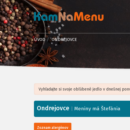
ÚVOD
ONDREJOVCE
Ondrejovce
+
|
Meniny má Štefánia
−
Zoznam alergénov