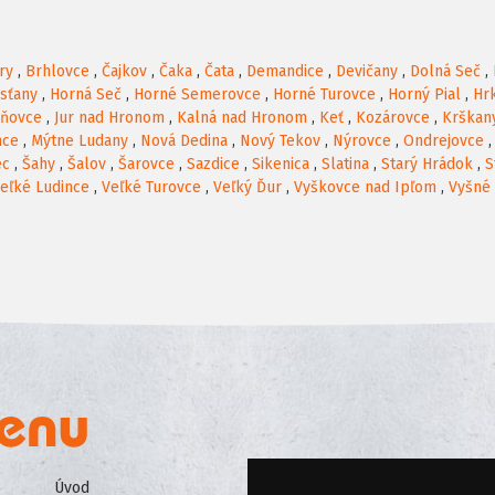
ry
,
Brhlovce
,
Čajkov
,
Čaka
,
Čata
,
Demandice
,
Devičany
,
Dolná Seč
,
rsťany
,
Horná Seč
,
Horné Semerovce
,
Horné Turovce
,
Horný Pial
,
Hr
oňovce
,
Jur nad Hronom
,
Kalná nad Hronom
,
Keť
,
Kozárovce
,
Krškan
nce
,
Mýtne Ludany
,
Nová Dedina
,
Nový Tekov
,
Nýrovce
,
Ondrejovce
ec
,
Šahy
,
Šalov
,
Šarovce
,
Sazdice
,
Sikenica
,
Slatina
,
Starý Hrádok
,
S
eľké Ludince
,
Veľké Turovce
,
Veľký Ďur
,
Vyškovce nad Ipľom
,
Vyšné
Úvod
Všeobecné obchodné podmienk