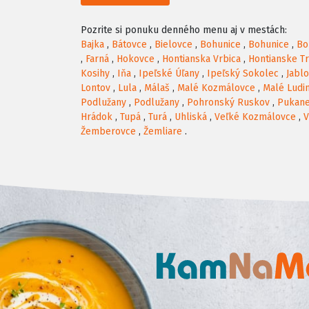
Pozrite si ponuku denného menu aj v mestách:
Bajka
,
Bátovce
,
Bielovce
,
Bohunice
,
Bohunice
,
Bo
,
Farná
,
Hokovce
,
Hontianska Vrbica
,
Hontianske T
Kosihy
,
Iňa
,
Ipeľské Úľany
,
Ipeľský Sokolec
,
Jabl
Lontov
,
Lula
,
Málaš
,
Malé Kozmálovce
,
Malé Ludi
Podlužany
,
Podlužany
,
Pohronský Ruskov
,
Pukan
Hrádok
,
Tupá
,
Turá
,
Uhliská
,
Veľké Kozmálovce
,
V
Žemberovce
,
Žemliare
.