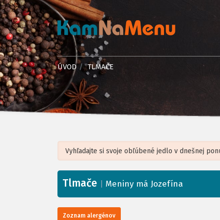
ÚVOD
TLMAČE
Tlmače
+
|
Meniny má Jozefína
−
Zoznam alergénov