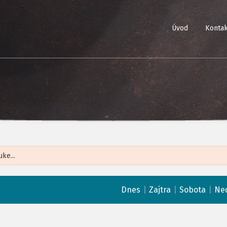
Úvod
Kontak
Leaflet
| ©
Op
|
|
|
Dnes
Zajtra
Sobota
Ne