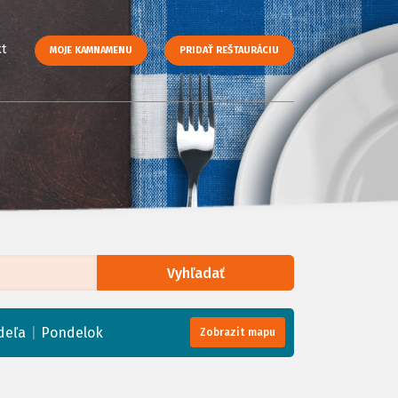
t
MOJE KAMNAMENU
PRIDAŤ REŠTAURÁCIU
Vyhľadať
enStreetMap
, Tiles courtesy of
Humanitarian OpenStreetMap Team
|
deľa
Pondelok
Zobrazit mapu