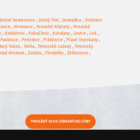
Dolné Semerovce
,
Dolný Pial
,
Domadice
,
Drženice
kovce
,
Hronovce
,
Hronské Kľačany
,
Hronské
y
,
Kubáňovo
,
Kukučínov
,
Kuraľany
,
Levice
,
Lok
,
,
Pastovce
,
Pečenice
,
Plášťovce
,
Plavé Vozokany
,
tarý Tekov
,
Tehla
,
Tekovské Lužany
,
Tekovský
 nad Hronom
,
Zalaba
,
Zbrojníky
,
Želiezovce
,
PRIHLÁSIŤ SA DO ZÁKAZNÍCKEJ ZÓNY
y
Moje KamNaMenu