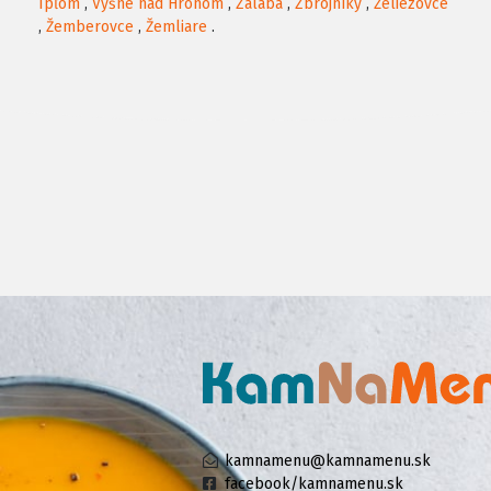
Ipľom
,
Vyšné nad Hronom
,
Zalaba
,
Zbrojníky
,
Želiezovce
,
Žemberovce
,
Žemliare
.
kamnamenu@kamnamenu.sk
facebook/kamnamenu.sk