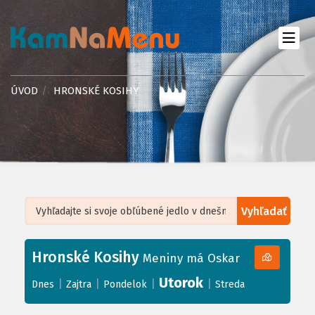
ÚVOD
HRONSKÉ KOSIHY
Vyhľadať
Leaflet
| ©
OpenStreetMap
, Tiles courtesy of
Humanitarian OpenStreetMap
Team
Hronské Kosihy
+
Meniny má Oskar
−
Utorok
|
|
|
|
Dnes
Zajtra
Pondelok
Streda