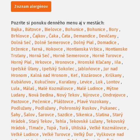
Zoznam alergénov
Pozrite si ponuku denného menu aj v mestách:
Bajka
,
Bátovce
,
Bielovce
,
Bohunice
,
Bohunice
,
Bory
,
Brhlovce
,
Čajkov
,
Čaka
,
Čata
,
Demandice
,
Devičany
,
Dolná Seč
,
Dolné Semerovce
,
Dolný Pial
,
Domadice
,
Drženice
,
Farná
,
Hokovce
,
Hontianska Vrbica
,
Hontianske
Trsťany
,
Horná Seč
,
Horné Semerovce
,
Horné Turovce
,
Horný Pial
,
Hrkovce
,
Hronovce
,
Hronské Kľačany
,
Iňa
,
Ipeľské Úľany
,
Ipeľský Sokolec
,
Jabloňovce
,
Jur nad
Hronom
,
Kalná nad Hronom
,
Keť
,
Kozárovce
,
Krškany
,
Kubáňovo
,
Kukučínov
,
Kuraľany
,
Levice
,
Lok
,
Lontov
,
Lula
,
Málaš
,
Malé Kozmálovce
,
Malé Ludince
,
Mýtne
Ludany
,
Nová Dedina
,
Nový Tekov
,
Nýrovce
,
Ondrejovce
,
Pastovce
,
Pečenice
,
Plášťovce
,
Plavé Vozokany
,
Podlužany
,
Podlužany
,
Pohronský Ruskov
,
Pukanec
,
Šahy
,
Šalov
,
Šarovce
,
Sazdice
,
Sikenica
,
Slatina
,
Starý
Hrádok
,
Starý Tekov
,
Tehla
,
Tekovské Lužany
,
Tekovský
Hrádok
,
Tlmače
,
Tupá
,
Turá
,
Uhliská
,
Veľké Kozmálovce
,
Veľké Ludince
,
Veľké Turovce
,
Veľký Ďur
,
Vyškovce nad