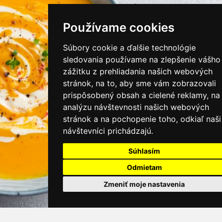
instagram/kamnamenu.sk
Používame cookies
KONTAKTUJTE NÁS
Súbory cookie a ďalšie technológie
sledovania používame na zlepšenie vášho
zážitku z prehliadania našich webových
PRIHLÁSIŤ SA DO ZÁKAZNÍCKEJ ZÓNY
stránok, na to, aby sme vám zobrazovali
prispôsobený obsah a cielené reklamy, na
Všeobecné obchodné podmienky
analýzu návštevnosti našich webových
stránok a na pochopenie toho, odkiaľ naši
Ochrana osobných údajov
návštevníci prichádzajú.
Cookies
Súhlasím
Moje KamNaMenu
Odmietam
Pridať reštauráciu
Cenník balíkov
Zmeniť moje nastavenia