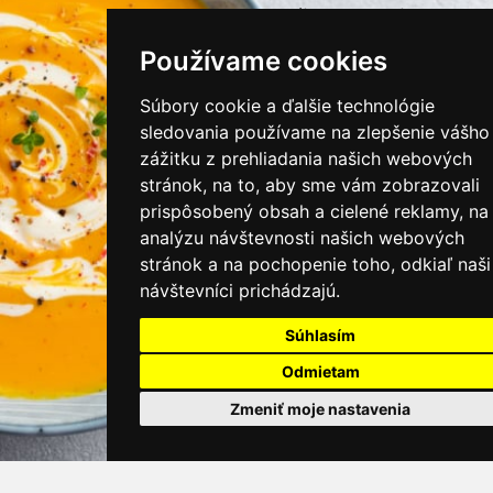
instagram/kamnamenu.sk
Používame cookies
KONTAKTUJTE NÁS
Súbory cookie a ďalšie technológie
sledovania používame na zlepšenie vášho
zážitku z prehliadania našich webových
PRIHLÁSIŤ SA DO ZÁKAZNÍCKEJ ZÓNY
stránok, na to, aby sme vám zobrazovali
prispôsobený obsah a cielené reklamy, na
Všeobecné obchodné podmienky
analýzu návštevnosti našich webových
stránok a na pochopenie toho, odkiaľ naši
Ochrana osobných údajov
návštevníci prichádzajú.
Cookies
Súhlasím
Moje KamNaMenu
Odmietam
Pridať reštauráciu
Cenník balíkov
Zmeniť moje nastavenia