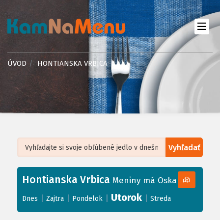
ÚVOD
HONTIANSKA VRBICA
Vyhľadať
Leaflet
| ©
OpenStreetMap
, Tiles courtesy of
Humanitarian OpenStreetMap
Team
Hontianska Vrbica
+
Meniny má Oskar
−
Utorok
|
|
|
|
Dnes
Zajtra
Pondelok
Streda