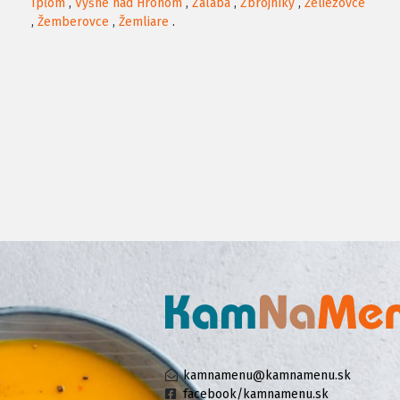
Ipľom
,
Vyšné nad Hronom
,
Zalaba
,
Zbrojníky
,
Želiezovce
,
Žemberovce
,
Žemliare
.
kamnamenu@kamnamenu.sk
facebook/kamnamenu.sk