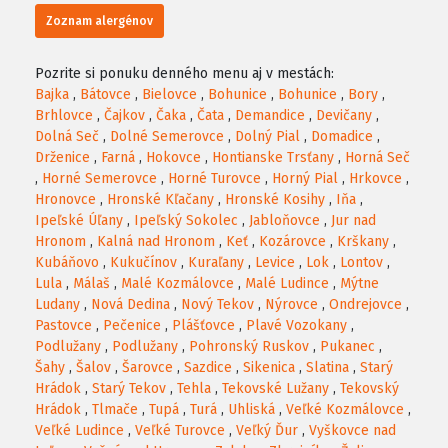
Zoznam alergénov
Pozrite si ponuku denného menu aj v mestách:
Bajka
,
Bátovce
,
Bielovce
,
Bohunice
,
Bohunice
,
Bory
,
Brhlovce
,
Čajkov
,
Čaka
,
Čata
,
Demandice
,
Devičany
,
Dolná Seč
,
Dolné Semerovce
,
Dolný Pial
,
Domadice
,
Drženice
,
Farná
,
Hokovce
,
Hontianske Trsťany
,
Horná Seč
,
Horné Semerovce
,
Horné Turovce
,
Horný Pial
,
Hrkovce
,
Hronovce
,
Hronské Kľačany
,
Hronské Kosihy
,
Iňa
,
Ipeľské Úľany
,
Ipeľský Sokolec
,
Jabloňovce
,
Jur nad
Hronom
,
Kalná nad Hronom
,
Keť
,
Kozárovce
,
Krškany
,
Kubáňovo
,
Kukučínov
,
Kuraľany
,
Levice
,
Lok
,
Lontov
,
Lula
,
Málaš
,
Malé Kozmálovce
,
Malé Ludince
,
Mýtne
Ludany
,
Nová Dedina
,
Nový Tekov
,
Nýrovce
,
Ondrejovce
,
Pastovce
,
Pečenice
,
Plášťovce
,
Plavé Vozokany
,
Podlužany
,
Podlužany
,
Pohronský Ruskov
,
Pukanec
,
Šahy
,
Šalov
,
Šarovce
,
Sazdice
,
Sikenica
,
Slatina
,
Starý
Hrádok
,
Starý Tekov
,
Tehla
,
Tekovské Lužany
,
Tekovský
Hrádok
,
Tlmače
,
Tupá
,
Turá
,
Uhliská
,
Veľké Kozmálovce
,
Veľké Ludince
,
Veľké Turovce
,
Veľký Ďur
,
Vyškovce nad