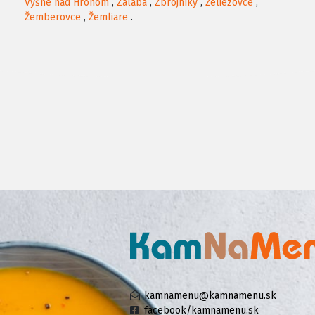
Vyšné nad Hronom
,
Zalaba
,
Zbrojníky
,
Želiezovce
,
Žemberovce
,
Žemliare
.
kamnamenu@kamnamenu.sk
facebook/kamnamenu.sk