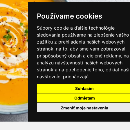
instagram/kamnamenu.sk
Používame cookies
KONTAKTUJTE NÁS
Súbory cookie a ďalšie technológie
sledovania používame na zlepšenie vášho
zážitku z prehliadania našich webových
PRIHLÁSIŤ SA DO ZÁKAZNÍCKEJ ZÓNY
stránok, na to, aby sme vám zobrazovali
prispôsobený obsah a cielené reklamy, na
Všeobecné obchodné podmienky
analýzu návštevnosti našich webových
stránok a na pochopenie toho, odkiaľ naši
Ochrana osobných údajov
návštevníci prichádzajú.
Cookies
Súhlasím
Moje KamNaMenu
Odmietam
Pridať reštauráciu
Cenník balíkov
Zmeniť moje nastavenia