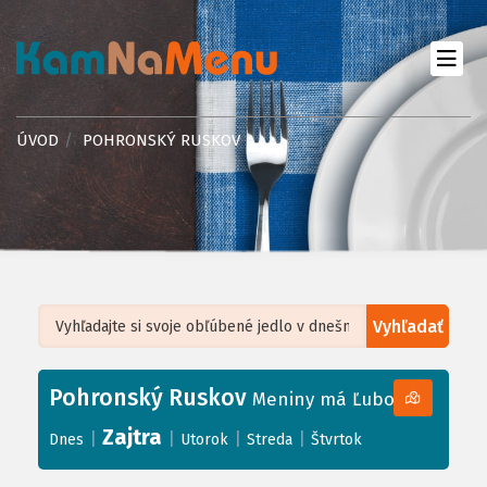
ÚVOD
POHRONSKÝ RUSKOV
Vyhľadať
Leaflet
| ©
OpenStreetMap
, Tiles courtesy of
Humanitarian OpenStreetMap
Team
Pohronský Ruskov
+
Meniny má Ľubomíra
−
Zajtra
|
|
|
|
Dnes
Utorok
Streda
Štvrtok