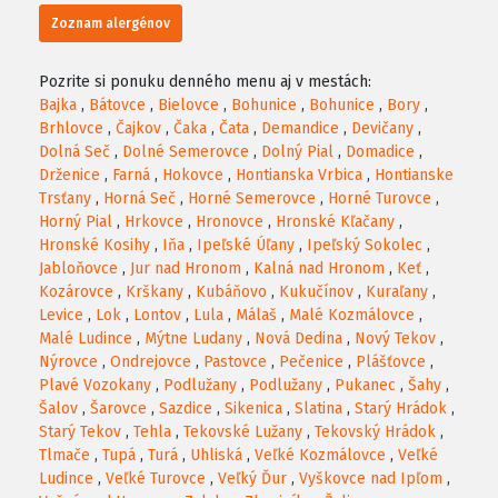
Zoznam alergénov
Pozrite si ponuku denného menu aj v mestách:
Bajka
,
Bátovce
,
Bielovce
,
Bohunice
,
Bohunice
,
Bory
,
Brhlovce
,
Čajkov
,
Čaka
,
Čata
,
Demandice
,
Devičany
,
Dolná Seč
,
Dolné Semerovce
,
Dolný Pial
,
Domadice
,
Drženice
,
Farná
,
Hokovce
,
Hontianska Vrbica
,
Hontianske
Trsťany
,
Horná Seč
,
Horné Semerovce
,
Horné Turovce
,
Horný Pial
,
Hrkovce
,
Hronovce
,
Hronské Kľačany
,
Hronské Kosihy
,
Iňa
,
Ipeľské Úľany
,
Ipeľský Sokolec
,
Jabloňovce
,
Jur nad Hronom
,
Kalná nad Hronom
,
Keť
,
Kozárovce
,
Krškany
,
Kubáňovo
,
Kukučínov
,
Kuraľany
,
Levice
,
Lok
,
Lontov
,
Lula
,
Málaš
,
Malé Kozmálovce
,
Malé Ludince
,
Mýtne Ludany
,
Nová Dedina
,
Nový Tekov
,
Nýrovce
,
Ondrejovce
,
Pastovce
,
Pečenice
,
Plášťovce
,
Plavé Vozokany
,
Podlužany
,
Podlužany
,
Pukanec
,
Šahy
,
Šalov
,
Šarovce
,
Sazdice
,
Sikenica
,
Slatina
,
Starý Hrádok
,
Starý Tekov
,
Tehla
,
Tekovské Lužany
,
Tekovský Hrádok
,
Tlmače
,
Tupá
,
Turá
,
Uhliská
,
Veľké Kozmálovce
,
Veľké
Ludince
,
Veľké Turovce
,
Veľký Ďur
,
Vyškovce nad Ipľom
,