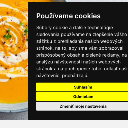
instagram/kamnamenu.sk
Používame cookies
KONTAKTUJTE NÁS
Súbory cookie a ďalšie technológie
sledovania používame na zlepšenie vášho
zážitku z prehliadania našich webových
PRIHLÁSIŤ SA DO ZÁKAZNÍCKEJ ZÓNY
stránok, na to, aby sme vám zobrazovali
prispôsobený obsah a cielené reklamy, na
Všeobecné obchodné podmienky
analýzu návštevnosti našich webových
stránok a na pochopenie toho, odkiaľ naši
Ochrana osobných údajov
návštevníci prichádzajú.
Cookies
Súhlasím
Moje KamNaMenu
Odmietam
Pridať reštauráciu
Cenník balíkov
Zmeniť moje nastavenia