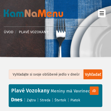
ÚVOD
PLAVÉ VOZOKANY
Vyhľadať
Leaflet
| ©
OpenStreetMap
, Tiles courtesy of
Humanitarian OpenStreetMap
Team
Plavé Vozokany
+
Meniny má Vavrinec
−
Dnes
|
|
|
|
Zajtra
Streda
Štvrtok
Piatok