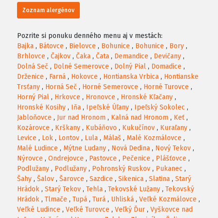
Zoznam alergénov
Pozrite si ponuku denného menu aj v mestách:
Bajka
,
Bátovce
,
Bielovce
,
Bohunice
,
Bohunice
,
Bory
,
Brhlovce
,
Čajkov
,
Čaka
,
Čata
,
Demandice
,
Devičany
,
Dolná Seč
,
Dolné Semerovce
,
Dolný Pial
,
Domadice
,
Drženice
,
Farná
,
Hokovce
,
Hontianska Vrbica
,
Hontianske
Trsťany
,
Horná Seč
,
Horné Semerovce
,
Horné Turovce
,
Horný Pial
,
Hrkovce
,
Hronovce
,
Hronské Kľačany
,
Hronské Kosihy
,
Iňa
,
Ipeľské Úľany
,
Ipeľský Sokolec
,
Jabloňovce
,
Jur nad Hronom
,
Kalná nad Hronom
,
Keť
,
Kozárovce
,
Krškany
,
Kubáňovo
,
Kukučínov
,
Kuraľany
,
Levice
,
Lok
,
Lontov
,
Lula
,
Málaš
,
Malé Kozmálovce
,
Malé Ludince
,
Mýtne Ludany
,
Nová Dedina
,
Nový Tekov
,
Nýrovce
,
Ondrejovce
,
Pastovce
,
Pečenice
,
Plášťovce
,
Podlužany
,
Podlužany
,
Pohronský Ruskov
,
Pukanec
,
Šahy
,
Šalov
,
Šarovce
,
Sazdice
,
Sikenica
,
Slatina
,
Starý
Hrádok
,
Starý Tekov
,
Tehla
,
Tekovské Lužany
,
Tekovský
Hrádok
,
Tlmače
,
Tupá
,
Turá
,
Uhliská
,
Veľké Kozmálovce
,
Veľké Ludince
,
Veľké Turovce
,
Veľký Ďur
,
Vyškovce nad