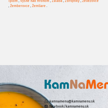
Ipľom
,
Vyšné nad Hronom
,
Zalaba
,
Zbrojníky
,
Želiezovce
,
Žemberovce
,
Žemliare
.
kamnamenu@kamnamenu.sk
facebook/kamnamenu.sk