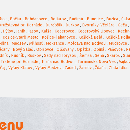
žice
,
Bočiar
,
Bohdanovce
,
Boliarov
,
Budimír
,
Bunetice
,
Buzica
,
Čak
Družstevná pri Hornáde
,
Ďurďošík
,
Ďurkov
,
Dvorníky-Včeláre
,
Geča
,
,
Hýľov
,
Janík
,
Jasov
,
Kalša
,
Kecerovce
,
Kecerovský Lipovec
,
Kechn
,
Košice-Staré Mesto
,
Košice-Ťahanovce
,
Košická Belá
,
Košická Poli
odina
,
Medzev
,
Milhosť
,
Mokrance
,
Moldava nad Bodvou
,
Mudrovce
áčany
,
Nový Salaš
,
Obišovce
,
Olšovany
,
Opátka
,
Opiná
,
Paňovce
,
P
dník
,
Rudník
,
Ruskov
,
Sady nad Torysou
,
Šemša
,
Seňa
,
Skároš
,
Sla
,
Trstené pri Hornáde
,
Turňa nad Bodvou
,
Turnianska Nová Ves
,
Vajko
Čaj
,
Vyšný Klátov
,
Vyšný Medzev
,
Zádiel
,
Žarnov
,
Ždaňa
,
Zlatá Idka
.