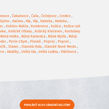
anovce
,
Čakanovce
,
Čaňa
,
Čečejovce
,
Cestice
,
Gyňov
,
Hačava
,
Háj
,
Háj
,
Haniska
,
Haniska
,
ec
,
Kokšov-Bakša
,
Komárovce
,
Košice
,
Košice-Juh
anka
,
Košické Oľšany
,
Košický Klečenov
,
Kostoľany
,
Nižná Hutka
,
Nižná Kamenica
,
Nižná Myšľa
,
Nižný
eder
,
Perín-Chym
,
Ploské
,
Poproč
,
Poproč
,
nčík
,
Slanec
,
Slanská Huta
,
Slanské Nové Mesto
,
vce
,
Valaliky
,
Veľká Ida
,
Veľká Lodina
,
Vtáčkovce
,
PRIHLÁSIŤ SA DO ZÁKAZNÍCKEJ ZÓNY