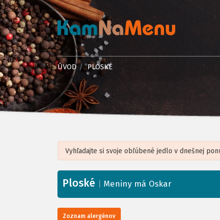
ÚVOD
PLOSKÉ
Ploské
+
|
Meniny má Oskar
−
Zoznam alergénov