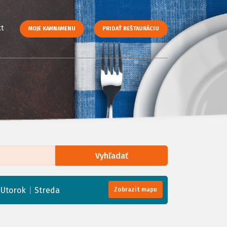
t
MOJE KAMNAMENU
PRIDAŤ REŠTAURÁCIU
Vyhľadať
enStreetMap
, Tiles courtesy of
Humanitarian OpenStreetMap Team
|
|
Utorok
Streda
Zobrazit mapu