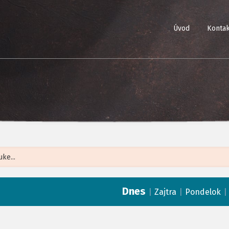
Úvod
Kontak
Leaflet
| ©
Op
Dnes
|
|
Zajtra
Pondelok