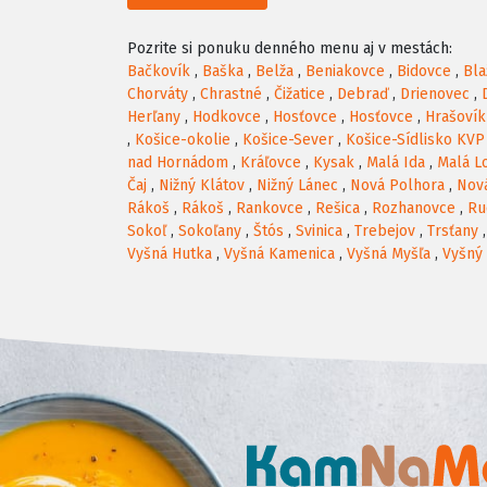
Pozrite si ponuku denného menu aj v mestách:
Bačkovík
,
Baška
,
Belža
,
Beniakovce
,
Bidovce
,
Bla
Chorváty
,
Chrastné
,
Čižatice
,
Debraď
,
Drienovec
,
Herľany
,
Hodkovce
,
Hosťovce
,
Hosťovce
,
Hrašovík
,
Košice-okolie
,
Košice-Sever
,
Košice-Sídlisko KVP
nad Hornádom
,
Kráľovce
,
Kysak
,
Malá Ida
,
Malá L
Čaj
,
Nižný Klátov
,
Nižný Lánec
,
Nová Polhora
,
Nov
Rákoš
,
Rákoš
,
Rankovce
,
Rešica
,
Rozhanovce
,
Ru
Sokoľ
,
Sokoľany
,
Štós
,
Svinica
,
Trebejov
,
Trsťany
Vyšná Hutka
,
Vyšná Kamenica
,
Vyšná Myšľa
,
Vyšný 