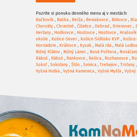
Pozrite si ponuku denného menu aj v mestách:
Bačkovík
,
Baška
,
Belža
,
Beniakovce
,
Bidovce
,
Bla
Chorváty
,
Chrastné
,
Čižatice
,
Debraď
,
Drienovec
,
Herľany
,
Hodkovce
,
Hosťovce
,
Hosťovce
,
Hrašovík
okolie
,
Košice-Sever
,
Košice-Sídlisko KVP
,
Košice
Hornádom
,
Kráľovce
,
Kysak
,
Malá Ida
,
Malá Lodin
Nižný Klátov
,
Nižný Lánec
,
Nová Polhora
,
Nováčan
Rákoš
,
Rákoš
,
Rankovce
,
Rešica
,
Rozhanovce
,
Ru
Sokoľ
,
Sokoľany
,
Štós
,
Svinica
,
Trebejov
,
Trsťany
Vyšná Hutka
,
Vyšná Kamenica
,
Vyšná Myšľa
,
Vyšný 