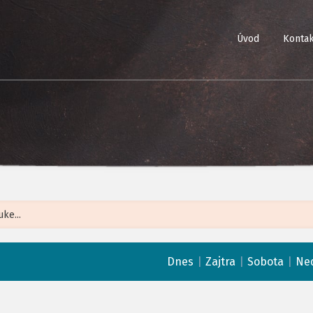
Úvod
Kontak
Leaflet
| ©
Op
|
|
|
Dnes
Zajtra
Sobota
Ne