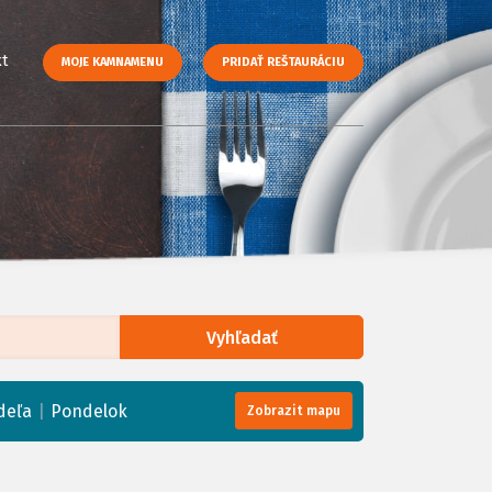
t
MOJE KAMNAMENU
PRIDAŤ REŠTAURÁCIU
Vyhľadať
enStreetMap
, Tiles courtesy of
Humanitarian OpenStreetMap Team
|
deľa
Pondelok
Zobrazit mapu