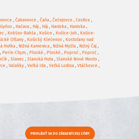
anovce
,
Čakanovce
,
Čaňa
,
Čečejovce
,
Cestice
,
Gyňov
,
Hačava
,
Háj
,
Háj
,
Haniska
,
Haniska
,
ec
,
Kokšov-Bakša
,
Košice
,
Košice-Juh
,
Košice-
ické Oľšany
,
Košický Klečenov
,
Kostoľany nad
ná Hutka
,
Nižná Kamenica
,
Nižná Myšľa
,
Nižný Čaj
,
,
Perín-Chym
,
Ploské
,
Ploské
,
Poproč
,
Poproč
,
nčík
,
Slanec
,
Slanská Huta
,
Slanské Nové Mesto
,
vce
,
Valaliky
,
Veľká Ida
,
Veľká Lodina
,
Vtáčkovce
,
PRIHLÁSIŤ SA DO ZÁKAZNÍCKEJ ZÓNY