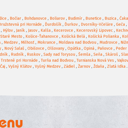
žice
,
Bočiar
,
Bohdanovce
,
Boliarov
,
Budimír
,
Bunetice
,
Buzica
,
Čak
Družstevná pri Hornáde
,
Ďurďošík
,
Ďurkov
,
Dvorníky-Včeláre
,
Geča
,
,
Hýľov
,
Janík
,
Jasov
,
Kalša
,
Kecerovce
,
Kecerovský Lipovec
,
Kechn
-Staré Mesto
,
Košice-Ťahanovce
,
Košická Belá
,
Košická Polianka
,
Koš
a
,
Medzev
,
Milhosť
,
Mokrance
,
Moldava nad Bodvou
,
Mudrovce
,
Niž
y
,
Nový Salaš
,
Obišovce
,
Olšovany
,
Opátka
,
Opiná
,
Paňovce
,
Peder
dník
,
Rudník
,
Ruskov
,
Sady nad Torysou
,
Šemša
,
Seňa
,
Skároš
,
Sla
,
Trstené pri Hornáde
,
Turňa nad Bodvou
,
Turnianska Nová Ves
,
Vajko
Čaj
,
Vyšný Klátov
,
Vyšný Medzev
,
Zádiel
,
Žarnov
,
Ždaňa
,
Zlatá Idka
.