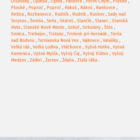
Olšovany
,
Opátka
,
Opiná
,
Paňovce
,
Perín-Chym
,
Ploské
,
Ploské
,
Poproč
,
Poproč
,
Rákoš
,
Rákoš
,
Rankovce
,
Rešica
,
Rozhanovce
,
Rudník
,
Rudník
,
Ruskov
,
Sady nad
Torysou
,
Šemša
,
Seňa
,
Skároš
,
Slančík
,
Slanec
,
Slanská
Huta
,
Slanské Nové Mesto
,
Sokoľ
,
Sokoľany
,
Štós
,
Svinica
,
Trebejov
,
Trsťany
,
Trstené pri Hornáde
,
Turňa
nad Bodvou
,
Turnianska Nová Ves
,
Vajkovce
,
Valaliky
,
Veľká Ida
,
Veľká Lodina
,
Vtáčkovce
,
Vyšná Hutka
,
Vyšná
Kamenica
,
Vyšná Myšľa
,
Vyšný Čaj
,
Vyšný Klátov
,
Vyšný
Medzev
,
Zádiel
,
Žarnov
,
Ždaňa
,
Zlatá Idka
.