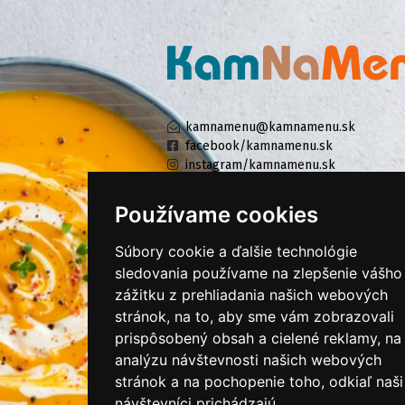
kamnamenu@kamnamenu.sk
facebook/kamnamenu.sk
instagram/kamnamenu.sk
Používame cookies
KONTAKTUJTE NÁS
Súbory cookie a ďalšie technológie
sledovania používame na zlepšenie vášho
zážitku z prehliadania našich webových
PRIHLÁSIŤ SA DO ZÁKAZNÍCKEJ ZÓNY
stránok, na to, aby sme vám zobrazovali
prispôsobený obsah a cielené reklamy, na
Všeobecné obchodné podmienky
analýzu návštevnosti našich webových
Ochrana osobných údajov
stránok a na pochopenie toho, odkiaľ naši
Cookies
návštevníci prichádzajú.