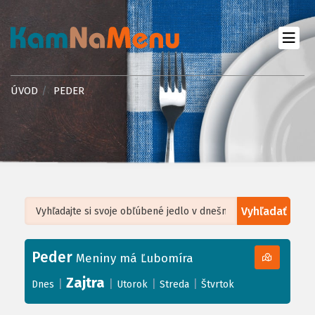
ÚVOD
PEDER
Vyhľadať
Leaflet
| ©
OpenStreetMap
, Tiles courtesy of
Humanitarian OpenStreetMap
Team
Peder
+
Meniny má Ľubomíra
−
Zajtra
|
|
|
|
Dnes
Utorok
Streda
Štvrtok