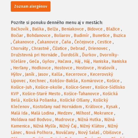
Zoznam alergénov
Pozrite si ponuku denného menu aj v mestách:
Bačkovík
,
Baška
,
Belža
,
Beniakovce
,
Bidovce
,
Blažice
,
Bočiar
,
Bohdanovce
,
Boliarov
,
Budimír
,
Bunetice
,
Buzica
,
Čakanovce
,
Čakanovce
,
Čaňa
,
Čečejovce
,
Cestice
,
Chorváty
,
Chrastné
,
Čižatice
,
Debraď
,
Drienovec
,
Družstevná pri Hornáde
,
Ďurďošík
,
Ďurkov
,
Dvorníky-
Včeláre
,
Geča
,
Gyňov
,
Hačava
,
Háj
,
Háj
,
Haniska
,
Haniska
,
Herľany
,
Hodkovce
,
Hosťovce
,
Hosťovce
,
Hrašovík
,
Hýľov
,
Janík
,
Jasov
,
Kalša
,
Kecerovce
,
Kecerovský
Lipovec
,
Kechnec
,
Kokšov-Bakša
,
Komárovce
,
Košice
,
Košice-Juh
,
Košice-okolie
,
Košice-Sever
,
Košice-Sídlisko
KVP
,
Košice-Staré Mesto
,
Košice-Ťahanovce
,
Košická
Belá
,
Košická Polianka
,
Košické Oľšany
,
Košický
Klečenov
,
Kostoľany nad Hornádom
,
Kráľovce
,
Kysak
,
Malá Ida
,
Malá Lodina
,
Medzev
,
Milhosť
,
Mokrance
,
Moldava nad Bodvou
,
Mudrovce
,
Nižná Hutka
,
Nižná
Kamenica
,
Nižná Myšľa
,
Nižný Čaj
,
Nižný Klátov
,
Nižný
Lánec
,
Nová Polhora
,
Nováčany
,
Nový Salaš
,
Obišovce
,