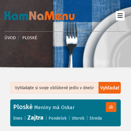
ÚVOD
PLOSKÉ
Vyhľadať
Leaflet
| ©
OpenStreetMap
, Tiles courtesy of
Humanitarian OpenStreetMap
Team
Ploské
+
Meniny má Oskar
−
Zajtra
|
|
|
|
Dnes
Pondelok
Utorok
Streda