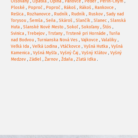
Olšovany
,
Opátka
,
Opiná
,
Paňovce
,
Peder
,
Perín-Chym
,
Ploské
,
Poproč
,
Poproč
,
Rákoš
,
Rákoš
,
Rankovce
,
Rešica
,
Rozhanovce
,
Rudník
,
Rudník
,
Ruskov
,
Sady nad
Torysou
,
Šemša
,
Seňa
,
Skároš
,
Slančík
,
Slanec
,
Slanská
Huta
,
Slanské Nové Mesto
,
Sokoľ
,
Sokoľany
,
Štós
,
Svinica
,
Trebejov
,
Trsťany
,
Trstené pri Hornáde
,
Turňa
nad Bodvou
,
Turnianska Nová Ves
,
Vajkovce
,
Valaliky
,
Veľká Ida
,
Veľká Lodina
,
Vtáčkovce
,
Vyšná Hutka
,
Vyšná
Kamenica
,
Vyšná Myšľa
,
Vyšný Čaj
,
Vyšný Klátov
,
Vyšný
Medzev
,
Zádiel
,
Žarnov
,
Ždaňa
,
Zlatá Idka
.