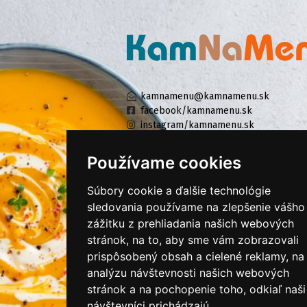
kamnamenu@kamnamenu.sk
facebook/kamnamenu.sk
instagram/kamnamenu.sk
Používame cookies
KONTAKTUJTE NÁS
Súbory cookie a ďalšie technológie
sledovania používame na zlepšenie vášho
zážitku z prehliadania našich webových
PRIHLÁSIŤ SA DO ZÁKAZNÍCKEJ ZÓNY
stránok, na to, aby sme vám zobrazovali
prispôsobený obsah a cielené reklamy, na
Všeobecné obchodné podmienky
analýzu návštevnosti našich webových
Ochrana osobných údajov
stránok a na pochopenie toho, odkiaľ naši
Cookies
návštevníci prichádzajú.