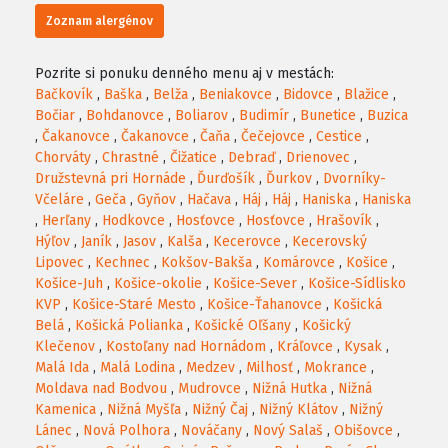
Zoznam alergénov
Pozrite si ponuku denného menu aj v mestách:
Bačkovík
,
Baška
,
Belža
,
Beniakovce
,
Bidovce
,
Blažice
,
Bočiar
,
Bohdanovce
,
Boliarov
,
Budimír
,
Bunetice
,
Buzica
,
Čakanovce
,
Čakanovce
,
Čaňa
,
Čečejovce
,
Cestice
,
Chorváty
,
Chrastné
,
Čižatice
,
Debraď
,
Drienovec
,
Družstevná pri Hornáde
,
Ďurďošík
,
Ďurkov
,
Dvorníky-
Včeláre
,
Geča
,
Gyňov
,
Hačava
,
Háj
,
Háj
,
Haniska
,
Haniska
,
Herľany
,
Hodkovce
,
Hosťovce
,
Hosťovce
,
Hrašovík
,
Hýľov
,
Janík
,
Jasov
,
Kalša
,
Kecerovce
,
Kecerovský
Lipovec
,
Kechnec
,
Kokšov-Bakša
,
Komárovce
,
Košice
,
Košice-Juh
,
Košice-okolie
,
Košice-Sever
,
Košice-Sídlisko
KVP
,
Košice-Staré Mesto
,
Košice-Ťahanovce
,
Košická
Belá
,
Košická Polianka
,
Košické Oľšany
,
Košický
Klečenov
,
Kostoľany nad Hornádom
,
Kráľovce
,
Kysak
,
Malá Ida
,
Malá Lodina
,
Medzev
,
Milhosť
,
Mokrance
,
Moldava nad Bodvou
,
Mudrovce
,
Nižná Hutka
,
Nižná
Kamenica
,
Nižná Myšľa
,
Nižný Čaj
,
Nižný Klátov
,
Nižný
Lánec
,
Nová Polhora
,
Nováčany
,
Nový Salaš
,
Obišovce
,