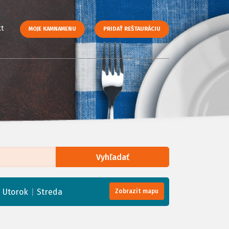
t
MOJE KAMNAMENU
PRIDAŤ REŠTAURÁCIU
Vyhľadať
enStreetMap
, Tiles courtesy of
Humanitarian OpenStreetMap Team
|
|
Utorok
Streda
Zobrazit mapu