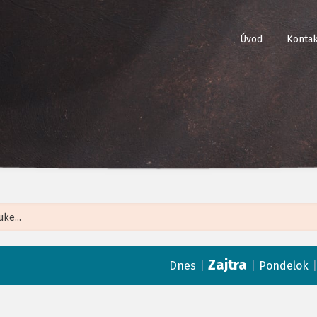
Úvod
Kontak
Leaflet
| ©
Op
Zajtra
|
|
Dnes
Pondelok