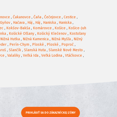
anovce
,
Čakanovce
,
Čaňa
,
Čečejovce
,
Cestice
,
Gyňov
,
Hačava
,
Háj
,
Háj
,
Haniska
,
Haniska
,
ec
,
Kokšov-Bakša
,
Komárovce
,
Košice
,
Košice-Juh
anka
,
Košické Oľšany
,
Košický Klečenov
,
Kostoľany
,
Nižná Hutka
,
Nižná Kamenica
,
Nižná Myšľa
,
Nižný
eder
,
Perín-Chym
,
Ploské
,
Ploské
,
Poproč
,
ároš
,
Slančík
,
Slanská Huta
,
Slanské Nové Mesto
,
vce
,
Valaliky
,
Veľká Ida
,
Veľká Lodina
,
Vtáčkovce
,
PRIHLÁSIŤ SA DO ZÁKAZNÍCKEJ ZÓNY