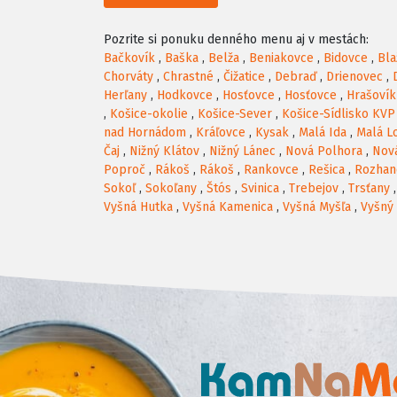
Pozrite si ponuku denného menu aj v mestách:
Bačkovík
,
Baška
,
Belža
,
Beniakovce
,
Bidovce
,
Bla
Chorváty
,
Chrastné
,
Čižatice
,
Debraď
,
Drienovec
,
Herľany
,
Hodkovce
,
Hosťovce
,
Hosťovce
,
Hrašovík
,
Košice-okolie
,
Košice-Sever
,
Košice-Sídlisko KVP
nad Hornádom
,
Kráľovce
,
Kysak
,
Malá Ida
,
Malá L
Čaj
,
Nižný Klátov
,
Nižný Lánec
,
Nová Polhora
,
Nov
Poproč
,
Rákoš
,
Rákoš
,
Rankovce
,
Rešica
,
Rozhan
Sokoľ
,
Sokoľany
,
Štós
,
Svinica
,
Trebejov
,
Trsťany
Vyšná Hutka
,
Vyšná Kamenica
,
Vyšná Myšľa
,
Vyšný 