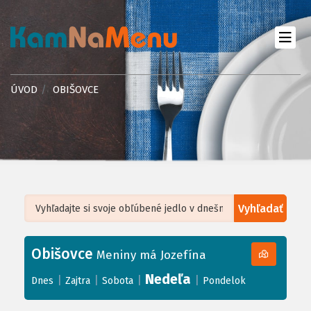
ÚVOD
OBIŠOVCE
Vyhľadať
Leaflet
| ©
OpenStreetMap
, Tiles courtesy of
Humanitarian OpenStreetMap
Team
Obišovce
+
Meniny má Jozefína
−
Nedeľa
|
|
|
|
Dnes
Zajtra
Sobota
Pondelok