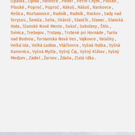
Opátka
,
Opiná
,
Paňovce
,
Peder
,
Perín-Chym
,
Ploské
,
Ploské
,
Poproč
,
Poproč
,
Rákoš
,
Rákoš
,
Rankovce
,
Rešica
,
Rozhanovce
,
Rudník
,
Rudník
,
Ruskov
,
Sady nad
Torysou
,
Šemša
,
Seňa
,
Skároš
,
Slančík
,
Slanec
,
Slanská
Huta
,
Slanské Nové Mesto
,
Sokoľ
,
Sokoľany
,
Štós
,
Svinica
,
Trebejov
,
Trsťany
,
Trstené pri Hornáde
,
Turňa
nad Bodvou
,
Turnianska Nová Ves
,
Vajkovce
,
Valaliky
,
Veľká Ida
,
Veľká Lodina
,
Vtáčkovce
,
Vyšná Hutka
,
Vyšná
Kamenica
,
Vyšná Myšľa
,
Vyšný Čaj
,
Vyšný Klátov
,
Vyšný
Medzev
,
Zádiel
,
Žarnov
,
Ždaňa
,
Zlatá Idka
.