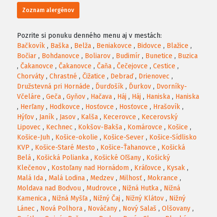
Zoznam alergénov
Pozrite si ponuku denného menu aj v mestách:
Bačkovík
,
Baška
,
Belža
,
Beniakovce
,
Bidovce
,
Blažice
,
Bočiar
,
Bohdanovce
,
Boliarov
,
Budimír
,
Bunetice
,
Buzica
,
Čakanovce
,
Čakanovce
,
Čaňa
,
Čečejovce
,
Cestice
,
Chorváty
,
Chrastné
,
Čižatice
,
Debraď
,
Drienovec
,
Družstevná pri Hornáde
,
Ďurďošík
,
Ďurkov
,
Dvorníky-
Včeláre
,
Geča
,
Gyňov
,
Hačava
,
Háj
,
Háj
,
Haniska
,
Haniska
,
Herľany
,
Hodkovce
,
Hosťovce
,
Hosťovce
,
Hrašovík
,
Hýľov
,
Janík
,
Jasov
,
Kalša
,
Kecerovce
,
Kecerovský
Lipovec
,
Kechnec
,
Kokšov-Bakša
,
Komárovce
,
Košice
,
Košice-Juh
,
Košice-okolie
,
Košice-Sever
,
Košice-Sídlisko
KVP
,
Košice-Staré Mesto
,
Košice-Ťahanovce
,
Košická
Belá
,
Košická Polianka
,
Košické Oľšany
,
Košický
Klečenov
,
Kostoľany nad Hornádom
,
Kráľovce
,
Kysak
,
Malá Ida
,
Malá Lodina
,
Medzev
,
Milhosť
,
Mokrance
,
Moldava nad Bodvou
,
Mudrovce
,
Nižná Hutka
,
Nižná
Kamenica
,
Nižná Myšľa
,
Nižný Čaj
,
Nižný Klátov
,
Nižný
Lánec
,
Nová Polhora
,
Nováčany
,
Nový Salaš
,
Olšovany
,