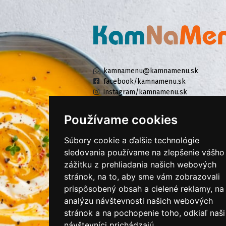
kamnamenu@kamnamenu.sk
facebook/kamnamenu.sk
instagram/kamnamenu.sk
Používame cookies
KONTAKTUJTE NÁS
Súbory cookie a ďalšie technológie
sledovania používame na zlepšenie vášho
zážitku z prehliadania našich webových
PRIHLÁSIŤ SA DO ZÁKAZNÍCKEJ ZÓNY
stránok, na to, aby sme vám zobrazovali
prispôsobený obsah a cielené reklamy, na
Všeobecné obchodné podmienky
analýzu návštevnosti našich webových
Ochrana osobných údajov
stránok a na pochopenie toho, odkiaľ naši
Cookies
návštevníci prichádzajú.