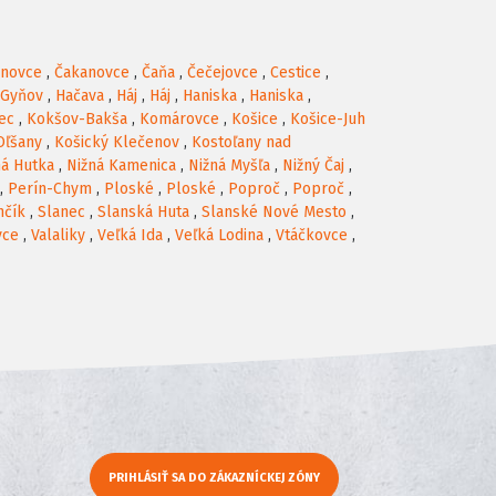
anovce
,
Čakanovce
,
Čaňa
,
Čečejovce
,
Cestice
,
Gyňov
,
Hačava
,
Háj
,
Háj
,
Haniska
,
Haniska
,
ec
,
Kokšov-Bakša
,
Komárovce
,
Košice
,
Košice-Juh
Oľšany
,
Košický Klečenov
,
Kostoľany nad
ná Hutka
,
Nižná Kamenica
,
Nižná Myšľa
,
Nižný Čaj
,
,
Perín-Chym
,
Ploské
,
Ploské
,
Poproč
,
Poproč
,
nčík
,
Slanec
,
Slanská Huta
,
Slanské Nové Mesto
,
vce
,
Valaliky
,
Veľká Ida
,
Veľká Lodina
,
Vtáčkovce
,
PRIHLÁSIŤ SA DO ZÁKAZNÍCKEJ ZÓNY