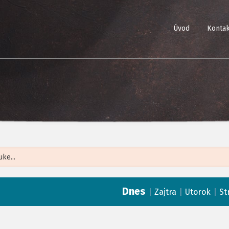
Úvod
Kontak
Leaflet
| ©
Op
Dnes
|
|
|
Zajtra
Utorok
St