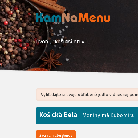
ÚVOD
KOŠICKÁ BELÁ
Košická Belá
+
|
Meniny má Ľubomíra
−
Zoznam alergénov