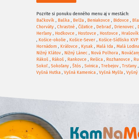
Pozrite si ponuku denného menu aj v mestách:
Bačkovík
,
Baška
,
Belža
,
Beniakovce
,
Bidovce
,
Bla
Chorváty
,
Chrastné
,
Čižatice
,
Debraď
,
Drienovec
,
Herľany
,
Hodkovce
,
Hosťovce
,
Hosťovce
,
Hrašovík
,
Košice-okolie
,
Košice-Sever
,
Košice-Sídlisko KVP
Hornádom
,
Kráľovce
,
Kysak
,
Malá Ida
,
Malá Lodin
Nižný Klátov
,
Nižný Lánec
,
Nová Polhora
,
Nováčan
Rákoš
,
Rákoš
,
Rankovce
,
Rešica
,
Rozhanovce
,
Ru
Sokoľ
,
Sokoľany
,
Štós
,
Svinica
,
Trebejov
,
Trsťany
Vyšná Hutka
,
Vyšná Kamenica
,
Vyšná Myšľa
,
Vyšný 