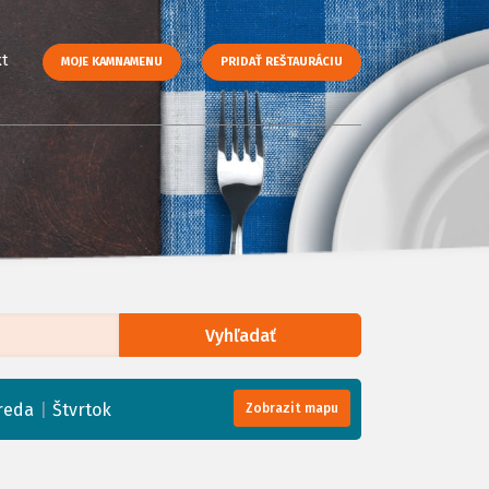
t
MOJE KAMNAMENU
PRIDAŤ REŠTAURÁCIU
Vyhľadať
enStreetMap
, Tiles courtesy of
Humanitarian OpenStreetMap Team
|
reda
Štvrtok
Zobrazit mapu