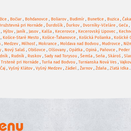
žice
,
Bočiar
,
Bohdanovce
,
Boliarov
,
Budimír
,
Bunetice
,
Buzica
,
Čak
Družstevná pri Hornáde
,
Ďurďošík
,
Ďurkov
,
Dvorníky-Včeláre
,
Geča
,
,
Hýľov
,
Janík
,
Jasov
,
Kalša
,
Kecerovce
,
Kecerovský Lipovec
,
Kechn
,
Košice-Staré Mesto
,
Košice-Ťahanovce
,
Košická Polianka
,
Košické 
a
,
Medzev
,
Milhosť
,
Mokrance
,
Moldava nad Bodvou
,
Mudrovce
,
Niž
y
,
Nový Salaš
,
Obišovce
,
Olšovany
,
Opátka
,
Opiná
,
Paňovce
,
Peder
dník
,
Rudník
,
Ruskov
,
Sady nad Torysou
,
Šemša
,
Seňa
,
Skároš
,
Sla
,
Trstené pri Hornáde
,
Turňa nad Bodvou
,
Turnianska Nová Ves
,
Vajko
Čaj
,
Vyšný Klátov
,
Vyšný Medzev
,
Zádiel
,
Žarnov
,
Ždaňa
,
Zlatá Idka
.