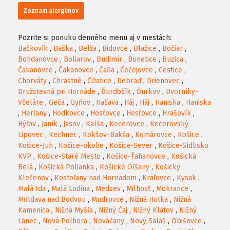
Zoznam alergénov
Pozrite si ponuku denného menu aj v mestách:
Bačkovík
,
Baška
,
Belža
,
Bidovce
,
Blažice
,
Bočiar
,
Bohdanovce
,
Boliarov
,
Budimír
,
Bunetice
,
Buzica
,
Čakanovce
,
Čakanovce
,
Čaňa
,
Čečejovce
,
Cestice
,
Chorváty
,
Chrastné
,
Čižatice
,
Debraď
,
Drienovec
,
Družstevná pri Hornáde
,
Ďurďošík
,
Ďurkov
,
Dvorníky-
Včeláre
,
Geča
,
Gyňov
,
Hačava
,
Háj
,
Háj
,
Haniska
,
Haniska
,
Herľany
,
Hodkovce
,
Hosťovce
,
Hosťovce
,
Hrašovík
,
Hýľov
,
Janík
,
Jasov
,
Kalša
,
Kecerovce
,
Kecerovský
Lipovec
,
Kechnec
,
Kokšov-Bakša
,
Komárovce
,
Košice
,
Košice-Juh
,
Košice-okolie
,
Košice-Sever
,
Košice-Sídlisko
KVP
,
Košice-Staré Mesto
,
Košice-Ťahanovce
,
Košická
Belá
,
Košická Polianka
,
Košické Oľšany
,
Košický
Klečenov
,
Kostoľany nad Hornádom
,
Kráľovce
,
Kysak
,
Malá Ida
,
Malá Lodina
,
Medzev
,
Milhosť
,
Mokrance
,
Moldava nad Bodvou
,
Mudrovce
,
Nižná Hutka
,
Nižná
Kamenica
,
Nižná Myšľa
,
Nižný Čaj
,
Nižný Klátov
,
Nižný
Lánec
,
Nová Polhora
,
Nováčany
,
Nový Salaš
,
Obišovce
,