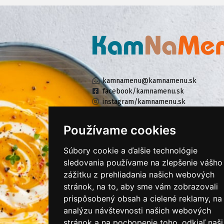
kamnamenu@kamnamenu.sk
facebook/kamnamenu.sk
instagram/kamnamenu.sk
Používame cookies
KONTAKTUJTE NÁS
Súbory cookie a ďalšie technológie
sledovania používame na zlepšenie vášho
PRIHLÁSIŤ SA DO ZÁKAZNÍCKEJ ZÓNY
zážitku z prehliadania našich webových
stránok, na to, aby sme vám zobrazovali
prispôsobený obsah a cielené reklamy, na
Všeobecné obchodné podmienky
analýzu návštevnosti našich webových
Ochrana osobných údajov
stránok a na pochopenie toho, odkiaľ naši