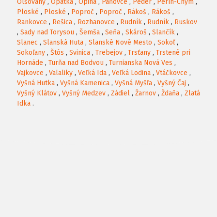
Olšovany
,
Opátka
,
Opiná
,
Paňovce
,
Peder
,
Perín-Chym
,
Ploské
,
Ploské
,
Poproč
,
Poproč
,
Rákoš
,
Rákoš
,
Rankovce
,
Rešica
,
Rozhanovce
,
Rudník
,
Rudník
,
Ruskov
,
Sady nad Torysou
,
Šemša
,
Seňa
,
Skároš
,
Slančík
,
Slanec
,
Slanská Huta
,
Slanské Nové Mesto
,
Sokoľ
,
Sokoľany
,
Štós
,
Svinica
,
Trebejov
,
Trsťany
,
Trstené pri
Hornáde
,
Turňa nad Bodvou
,
Turnianska Nová Ves
,
Vajkovce
,
Valaliky
,
Veľká Ida
,
Veľká Lodina
,
Vtáčkovce
,
Vyšná Hutka
,
Vyšná Kamenica
,
Vyšná Myšľa
,
Vyšný Čaj
,
Vyšný Klátov
,
Vyšný Medzev
,
Zádiel
,
Žarnov
,
Ždaňa
,
Zlatá
Idka
.