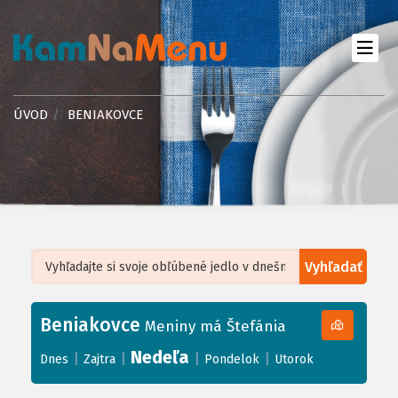
ÚVOD
BENIAKOVCE
Vyhľadať
Leaflet
| ©
OpenStreetMap
, Tiles courtesy of
Humanitarian OpenStreetMap
Team
Beniakovce
+
Meniny má Štefánia
−
Nedeľa
|
|
|
|
Dnes
Zajtra
Pondelok
Utorok