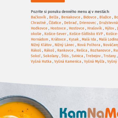
Pozrite si ponuku denného menu aj v mestách:
Bačkovík
,
Belža
,
Beniakovce
,
Bidovce
,
Blažice
,
Bo
Chrastné
,
Čižatice
,
Debraď
,
Drienovec
,
Družstevná
Hodkovce
,
Hosťovce
,
Hosťovce
,
Hrašovík
,
Hýľov
,
okolie
,
Košice-Sever
,
Košice-Sídlisko KVP
,
Košice
Hornádom
,
Kráľovce
,
Kysak
,
Malá Ida
,
Malá Lodin
Nižný Klátov
,
Nižný Lánec
,
Nová Polhora
,
Nováčan
Rákoš
,
Rákoš
,
Rankovce
,
Rešica
,
Rozhanovce
,
Ru
Sokoľ
,
Sokoľany
,
Štós
,
Svinica
,
Trebejov
,
Trsťany
Vyšná Hutka
,
Vyšná Kamenica
,
Vyšná Myšľa
,
Vyšný 