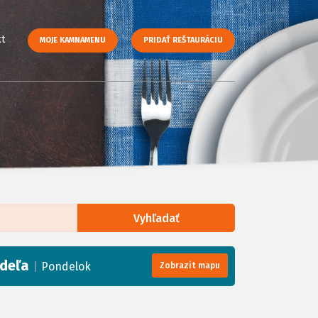
t
MOJE KAMNAMENU
PRIDAŤ REŠTAURÁCIU
Vyhľadať
enStreetMap
, Tiles courtesy of
Humanitarian OpenStreetMap Team
deľa
|
Pondelok
Zobrazit mapu