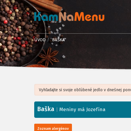
ÚVOD
BAŠKA
Baška
+
|
Meniny má Jozefína
−
Zoznam alergénov