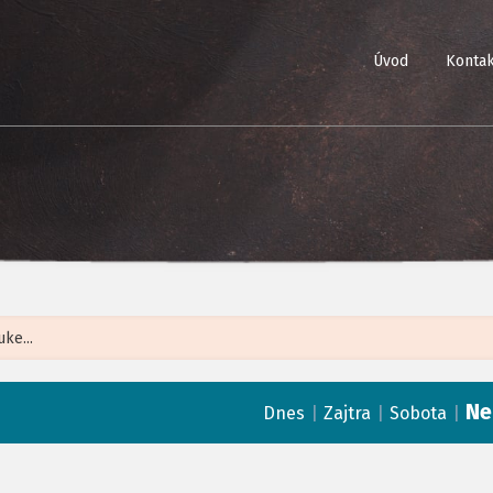
Úvod
Kontak
Leaflet
| ©
Op
Ne
|
|
|
Dnes
Zajtra
Sobota