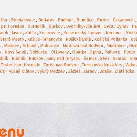
čiar
,
Bohdanovce
,
Boliarov
,
Budimír
,
Bunetice
,
Buzica
,
Čakanovce
,
 pri Hornáde
,
Ďurďošík
,
Ďurkov
,
Dvorníky-Včeláre
,
Geča
,
Gyňov
,
Ha
Janík
,
Jasov
,
Kalša
,
Kecerovce
,
Kecerovský Lipovec
,
Kechnec
,
Kokš
-Staré Mesto
,
Košice-Ťahanovce
,
Košická Belá
,
Košická Polianka
,
Koš
a
,
Medzev
,
Milhosť
,
Mokrance
,
Moldava nad Bodvou
,
Mudrovce
,
Niž
y
,
Nový Salaš
,
Obišovce
,
Olšovany
,
Opátka
,
Opiná
,
Paňovce
,
Peder
dník
,
Rudník
,
Ruskov
,
Sady nad Torysou
,
Šemša
,
Seňa
,
Skároš
,
Sla
,
Trstené pri Hornáde
,
Turňa nad Bodvou
,
Turnianska Nová Ves
,
Vajko
Čaj
,
Vyšný Klátov
,
Vyšný Medzev
,
Zádiel
,
Žarnov
,
Ždaňa
,
Zlatá Idka
.