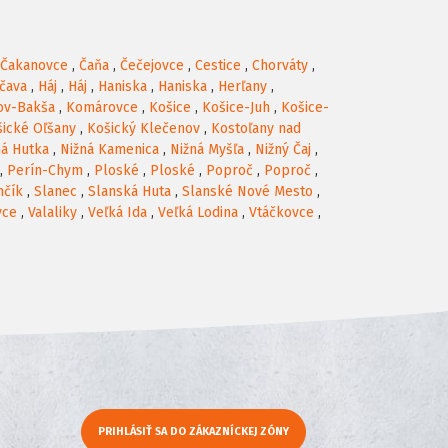
Čakanovce
,
Čaňa
,
Čečejovce
,
Cestice
,
Chorváty
,
čava
,
Háj
,
Háj
,
Haniska
,
Haniska
,
Herľany
,
ov-Bakša
,
Komárovce
,
Košice
,
Košice-Juh
,
Košice-
ické Oľšany
,
Košický Klečenov
,
Kostoľany nad
ná Hutka
,
Nižná Kamenica
,
Nižná Myšľa
,
Nižný Čaj
,
,
Perín-Chym
,
Ploské
,
Ploské
,
Poproč
,
Poproč
,
nčík
,
Slanec
,
Slanská Huta
,
Slanské Nové Mesto
,
vce
,
Valaliky
,
Veľká Ida
,
Veľká Lodina
,
Vtáčkovce
,
PRIHLÁSIŤ SA DO ZÁKAZNÍCKEJ ZÓNY