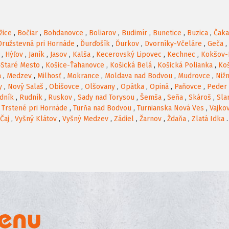
žice
,
Bočiar
,
Bohdanovce
,
Boliarov
,
Budimír
,
Bunetice
,
Buzica
,
Čak
Družstevná pri Hornáde
,
Ďurďošík
,
Ďurkov
,
Dvorníky-Včeláre
,
Geča
,
,
Hýľov
,
Janík
,
Jasov
,
Kalša
,
Kecerovský Lipovec
,
Kechnec
,
Kokšov-
-Staré Mesto
,
Košice-Ťahanovce
,
Košická Belá
,
Košická Polianka
,
Koš
a
,
Medzev
,
Milhosť
,
Mokrance
,
Moldava nad Bodvou
,
Mudrovce
,
Niž
y
,
Nový Salaš
,
Obišovce
,
Olšovany
,
Opátka
,
Opiná
,
Paňovce
,
Peder
dník
,
Rudník
,
Ruskov
,
Sady nad Torysou
,
Šemša
,
Seňa
,
Skároš
,
Sla
,
Trstené pri Hornáde
,
Turňa nad Bodvou
,
Turnianska Nová Ves
,
Vajko
Čaj
,
Vyšný Klátov
,
Vyšný Medzev
,
Zádiel
,
Žarnov
,
Ždaňa
,
Zlatá Idka
.