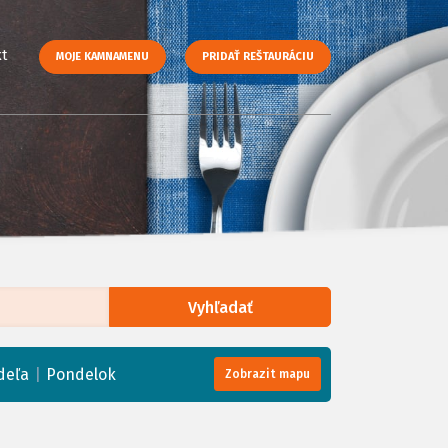
t
MOJE KAMNAMENU
PRIDAŤ REŠTAURÁCIU
Vyhľadať
enStreetMap
, Tiles courtesy of
Humanitarian OpenStreetMap Team
|
deľa
Pondelok
Zobrazit mapu