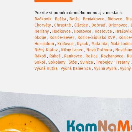
Pozrite si ponuku denného menu aj v mestách:
Bačkovík
,
Baška
,
Belža
,
Beniakovce
,
Bidovce
,
Bla
Chorváty
,
Chrastné
,
Čižatice
,
Debraď
,
Drienovec
,
Herľany
,
Hodkovce
,
Hosťovce
,
Hosťovce
,
Hrašovík
okolie
,
Košice-Sever
,
Košice-Sídlisko KVP
,
Košice
Hornádom
,
Kráľovce
,
Kysak
,
Malá Ida
,
Malá Lodin
Nižný Klátov
,
Nižný Lánec
,
Nová Polhora
,
Nováčan
Rákoš
,
Rákoš
,
Rankovce
,
Rešica
,
Rozhanovce
,
Ru
Sokoľ
,
Sokoľany
,
Štós
,
Svinica
,
Trebejov
,
Trsťany
Vyšná Hutka
,
Vyšná Kamenica
,
Vyšná Myšľa
,
Vyšný 