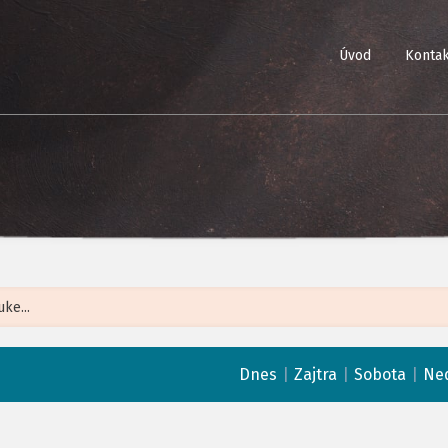
Úvod
Kontak
Leaflet
| ©
Op
|
|
|
Dnes
Zajtra
Sobota
Ne