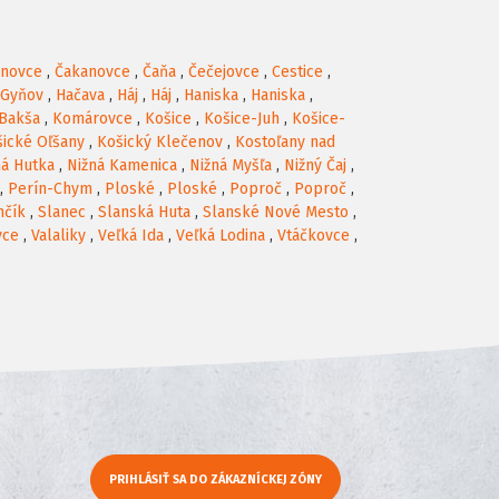
anovce
,
Čakanovce
,
Čaňa
,
Čečejovce
,
Cestice
,
Gyňov
,
Hačava
,
Háj
,
Háj
,
Haniska
,
Haniska
,
Bakša
,
Komárovce
,
Košice
,
Košice-Juh
,
Košice-
ické Oľšany
,
Košický Klečenov
,
Kostoľany nad
ná Hutka
,
Nižná Kamenica
,
Nižná Myšľa
,
Nižný Čaj
,
,
Perín-Chym
,
Ploské
,
Ploské
,
Poproč
,
Poproč
,
nčík
,
Slanec
,
Slanská Huta
,
Slanské Nové Mesto
,
vce
,
Valaliky
,
Veľká Ida
,
Veľká Lodina
,
Vtáčkovce
,
PRIHLÁSIŤ SA DO ZÁKAZNÍCKEJ ZÓNY