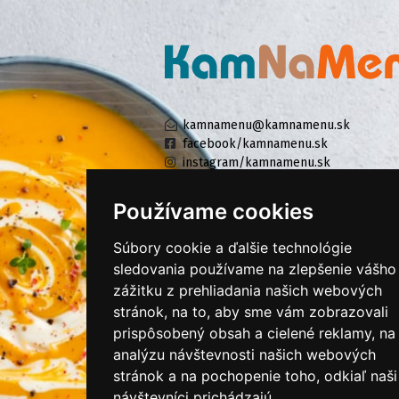
kamnamenu@kamnamenu.sk
facebook/kamnamenu.sk
instagram/kamnamenu.sk
Používame cookies
KONTAKTUJTE NÁS
Súbory cookie a ďalšie technológie
sledovania používame na zlepšenie vášho
zážitku z prehliadania našich webových
PRIHLÁSIŤ SA DO ZÁKAZNÍCKEJ ZÓNY
stránok, na to, aby sme vám zobrazovali
prispôsobený obsah a cielené reklamy, na
Všeobecné obchodné podmienky
analýzu návštevnosti našich webových
Ochrana osobných údajov
stránok a na pochopenie toho, odkiaľ naši
Cookies
návštevníci prichádzajú.