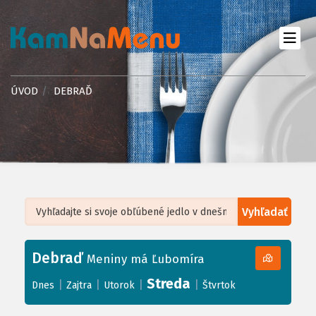
ÚVOD
DEBRAĎ
Vyhľadať
Leaflet
| ©
OpenStreetMap
, Tiles courtesy of
Humanitarian OpenStreetMap
Team
Debraď
+
Meniny má Ľubomíra
−
Streda
|
|
|
|
Dnes
Zajtra
Utorok
Štvrtok