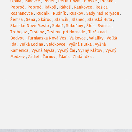
Opiná
,
Paňovce
,
Peder
,
Perín-Chym
,
Ploské
,
Ploské
,
Poproč
,
Poproč
,
Rákoš
,
Rákoš
,
Rankovce
,
Rešica
,
Rozhanovce
,
Rudník
,
Rudník
,
Ruskov
,
Sady nad Torysou
,
Šemša
,
Seňa
,
Skároš
,
Slančík
,
Slanec
,
Slanská Huta
,
Slanské Nové Mesto
,
Sokoľ
,
Sokoľany
,
Štós
,
Svinica
,
Trebejov
,
Trsťany
,
Trstené pri Hornáde
,
Turňa nad
Bodvou
,
Turnianska Nová Ves
,
Vajkovce
,
Valaliky
,
Veľká
Ida
,
Veľká Lodina
,
Vtáčkovce
,
Vyšná Hutka
,
Vyšná
Kamenica
,
Vyšná Myšľa
,
Vyšný Čaj
,
Vyšný Klátov
,
Vyšný
Medzev
,
Zádiel
,
Žarnov
,
Ždaňa
,
Zlatá Idka
.