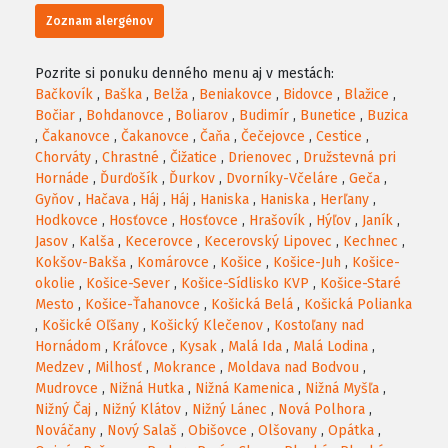
Zoznam alergénov
Pozrite si ponuku denného menu aj v mestách:
Bačkovík
,
Baška
,
Belža
,
Beniakovce
,
Bidovce
,
Blažice
,
Bočiar
,
Bohdanovce
,
Boliarov
,
Budimír
,
Bunetice
,
Buzica
,
Čakanovce
,
Čakanovce
,
Čaňa
,
Čečejovce
,
Cestice
,
Chorváty
,
Chrastné
,
Čižatice
,
Drienovec
,
Družstevná pri
Hornáde
,
Ďurďošík
,
Ďurkov
,
Dvorníky-Včeláre
,
Geča
,
Gyňov
,
Hačava
,
Háj
,
Háj
,
Haniska
,
Haniska
,
Herľany
,
Hodkovce
,
Hosťovce
,
Hosťovce
,
Hrašovík
,
Hýľov
,
Janík
,
Jasov
,
Kalša
,
Kecerovce
,
Kecerovský Lipovec
,
Kechnec
,
Kokšov-Bakša
,
Komárovce
,
Košice
,
Košice-Juh
,
Košice-
okolie
,
Košice-Sever
,
Košice-Sídlisko KVP
,
Košice-Staré
Mesto
,
Košice-Ťahanovce
,
Košická Belá
,
Košická Polianka
,
Košické Oľšany
,
Košický Klečenov
,
Kostoľany nad
Hornádom
,
Kráľovce
,
Kysak
,
Malá Ida
,
Malá Lodina
,
Medzev
,
Milhosť
,
Mokrance
,
Moldava nad Bodvou
,
Mudrovce
,
Nižná Hutka
,
Nižná Kamenica
,
Nižná Myšľa
,
Nižný Čaj
,
Nižný Klátov
,
Nižný Lánec
,
Nová Polhora
,
Nováčany
,
Nový Salaš
,
Obišovce
,
Olšovany
,
Opátka
,