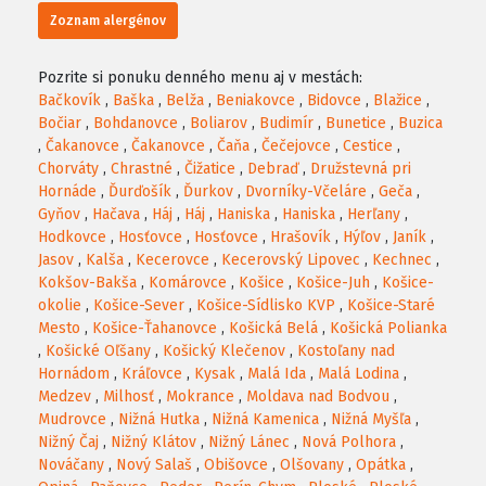
Zoznam alergénov
Pozrite si ponuku denného menu aj v mestách:
Bačkovík
,
Baška
,
Belža
,
Beniakovce
,
Bidovce
,
Blažice
,
Bočiar
,
Bohdanovce
,
Boliarov
,
Budimír
,
Bunetice
,
Buzica
,
Čakanovce
,
Čakanovce
,
Čaňa
,
Čečejovce
,
Cestice
,
Chorváty
,
Chrastné
,
Čižatice
,
Debraď
,
Družstevná pri
Hornáde
,
Ďurďošík
,
Ďurkov
,
Dvorníky-Včeláre
,
Geča
,
Gyňov
,
Hačava
,
Háj
,
Háj
,
Haniska
,
Haniska
,
Herľany
,
Hodkovce
,
Hosťovce
,
Hosťovce
,
Hrašovík
,
Hýľov
,
Janík
,
Jasov
,
Kalša
,
Kecerovce
,
Kecerovský Lipovec
,
Kechnec
,
Kokšov-Bakša
,
Komárovce
,
Košice
,
Košice-Juh
,
Košice-
okolie
,
Košice-Sever
,
Košice-Sídlisko KVP
,
Košice-Staré
Mesto
,
Košice-Ťahanovce
,
Košická Belá
,
Košická Polianka
,
Košické Oľšany
,
Košický Klečenov
,
Kostoľany nad
Hornádom
,
Kráľovce
,
Kysak
,
Malá Ida
,
Malá Lodina
,
Medzev
,
Milhosť
,
Mokrance
,
Moldava nad Bodvou
,
Mudrovce
,
Nižná Hutka
,
Nižná Kamenica
,
Nižná Myšľa
,
Nižný Čaj
,
Nižný Klátov
,
Nižný Lánec
,
Nová Polhora
,
Nováčany
,
Nový Salaš
,
Obišovce
,
Olšovany
,
Opátka
,