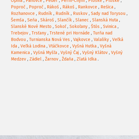
Opiná
,
Paňovce
,
Peder
,
Perín-Chym
,
Ploské
,
Ploské
,
Poproč
,
Poproč
,
Rákoš
,
Rákoš
,
Rankovce
,
Rešica
,
Rozhanovce
,
Rudník
,
Rudník
,
Ruskov
,
Sady nad Torysou
,
Šemša
,
Seňa
,
Skároš
,
Slančík
,
Slanec
,
Slanská Huta
,
Slanské Nové Mesto
,
Sokoľ
,
Sokoľany
,
Štós
,
Svinica
,
Trebejov
,
Trsťany
,
Trstené pri Hornáde
,
Turňa nad
Bodvou
,
Turnianska Nová Ves
,
Vajkovce
,
Valaliky
,
Veľká
Ida
,
Veľká Lodina
,
Vtáčkovce
,
Vyšná Hutka
,
Vyšná
Kamenica
,
Vyšná Myšľa
,
Vyšný Čaj
,
Vyšný Klátov
,
Vyšný
Medzev
,
Zádiel
,
Žarnov
,
Ždaňa
,
Zlatá Idka
.