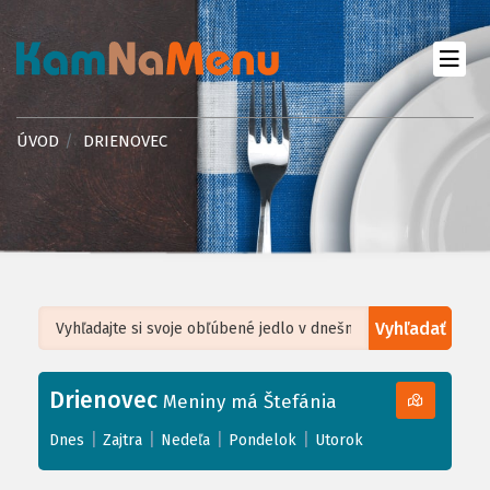
ÚVOD
DRIENOVEC
Vyhľadať
Leaflet
| ©
OpenStreetMap
, Tiles courtesy of
Humanitarian OpenStreetMap
Team
Drienovec
+
Meniny má Štefánia
−
|
|
|
|
Dnes
Zajtra
Nedeľa
Pondelok
Utorok