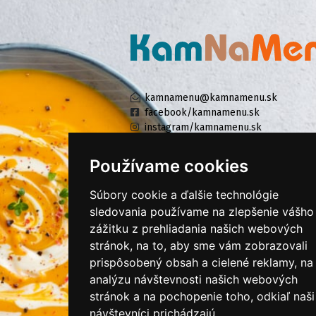
kamnamenu@kamnamenu.sk
facebook/kamnamenu.sk
instagram/kamnamenu.sk
Používame cookies
KONTAKTUJTE NÁS
Súbory cookie a ďalšie technológie
sledovania používame na zlepšenie vášho
zážitku z prehliadania našich webových
PRIHLÁSIŤ SA DO ZÁKAZNÍCKEJ ZÓNY
stránok, na to, aby sme vám zobrazovali
prispôsobený obsah a cielené reklamy, na
Všeobecné obchodné podmienky
analýzu návštevnosti našich webových
Ochrana osobných údajov
stránok a na pochopenie toho, odkiaľ naši
Cookies
návštevníci prichádzajú.