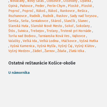
,
Nováčany
,
Nový Salaš
,
Obišovce
,
Olšovany
,
Opátka
,
Opiná
,
Paňovce
,
Peder
,
Perín-Chym
,
Ploské
,
Ploské
,
Poproč
,
Poproč
,
Rákoš
,
Rákoš
,
Rankovce
,
Rešica
,
Rozhanovce
,
Rudník
,
Rudník
,
Ruskov
,
Sady nad Torysou
,
Šemša
,
Seňa
,
Seniakovce
,
Skároš
,
Slančík
,
Slanec
,
Slanská Huta
,
Slanské Nové Mesto
,
Sokoľ
,
Sokoľany
,
Štós
,
Svinica
,
Trebejov
,
Trsťany
,
Trstené pri Hornáde
,
Turňa nad Bodvou
,
Turnianska Nová Ves
,
Vajkovce
,
Valaliky
,
Veľká Ida
,
Veľká Lodina
,
Vtáčkovce
,
Vyšná Hutka
,
Vyšná Kamenica
,
Vyšná Myšľa
,
Vyšný Čaj
,
Vyšný Klátov
,
Vyšný Medzev
,
Zádiel
,
Žarnov
,
Ždaňa
,
Zlatá Idka
.
Ostatné reštaurácie Košice-okolie
U námorníka