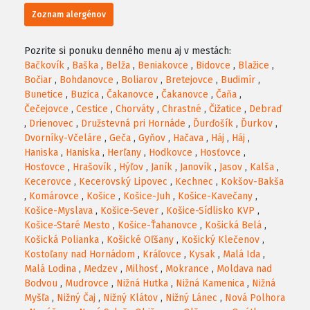
Zoznam alergénov
Pozrite si ponuku denného menu aj v mestách:
Bačkovík
,
Baška
,
Belža
,
Beniakovce
,
Bidovce
,
Blažice
,
Bočiar
,
Bohdanovce
,
Boliarov
,
Bretejovce
,
Budimír
,
Bunetice
,
Buzica
,
Čakanovce
,
Čakanovce
,
Čaňa
,
Čečejovce
,
Cestice
,
Chorváty
,
Chrastné
,
Čižatice
,
Debraď
,
Drienovec
,
Družstevná pri Hornáde
,
Ďurďošík
,
Ďurkov
,
Dvorníky-Včeláre
,
Geča
,
Gyňov
,
Hačava
,
Háj
,
Háj
,
Haniska
,
Haniska
,
Herľany
,
Hodkovce
,
Hosťovce
,
Hosťovce
,
Hrašovík
,
Hýľov
,
Janík
,
Janovík
,
Jasov
,
Kalša
,
Kecerovce
,
Kecerovský Lipovec
,
Kechnec
,
Kokšov-Bakša
,
Komárovce
,
Košice
,
Košice-Juh
,
Košice-Kavečany
,
Košice-Myslava
,
Košice-Sever
,
Košice-Sídlisko KVP
,
Košice-Staré Mesto
,
Košice-Ťahanovce
,
Košická Belá
,
Košická Polianka
,
Košické Oľšany
,
Košický Klečenov
,
Kostoľany nad Hornádom
,
Kráľovce
,
Kysak
,
Malá Ida
,
Malá Lodina
,
Medzev
,
Milhosť
,
Mokrance
,
Moldava nad
Bodvou
,
Mudrovce
,
Nižná Hutka
,
Nižná Kamenica
,
Nižná
Myšľa
,
Nižný Čaj
,
Nižný Klátov
,
Nižný Lánec
,
Nová Polhora