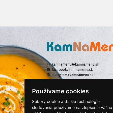
kamnamenu@kamnamenu.sk
facebook/kamnamenu.sk
instagram/kamnamenu.sk
Používame cookies
KONTAKTUJTE NÁS
Súbory cookie a ďalšie technológie
sledovania používame na zlepšenie vášho
PRIHLÁSIŤ SA DO ZÁKAZNÍCKEJ ZÓNY