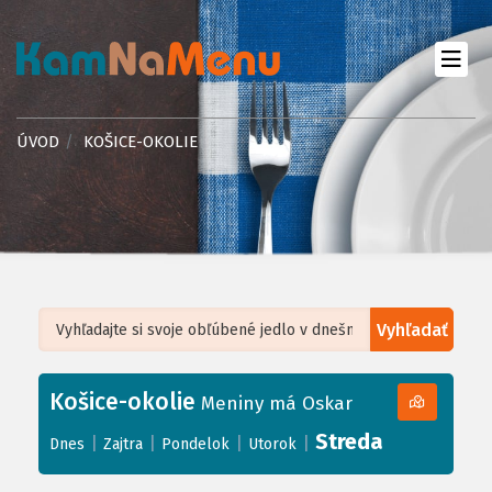
ÚVOD
KOŠICE-OKOLIE
Vyhľadať
Leaflet
| ©
OpenStreetMap
, Tiles courtesy of
Humanitarian OpenStreetMap
Team
Košice-okolie
+
Meniny má Oskar
−
Streda
|
|
|
|
Dnes
Zajtra
Pondelok
Utorok