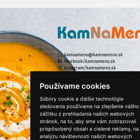
kamnamenu@kamnamenu.sk
facebook/kamnamenu.sk
instagram/kamnamenu.sk
Používame cookies
KONTAKTUJTE NÁS
Súbory cookie a ďalšie technológie
sledovania používame na zlepšenie vášho
PRIHLÁSIŤ SA DO ZÁKAZNÍCKEJ ZÓNY
zážitku z prehliadania našich webových
stránok, na to, aby sme vám zobrazovali
prispôsobený obsah a cielené reklamy, na
Všeobecné obchodné podmienky
analýzu návštevnosti našich webových
Ochrana osobných údajov