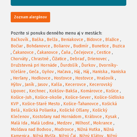
Zoznam alergénov
Pozrite si ponuku denného menu aj v mestách:
Bačkovík
,
Baška
,
Belža
,
Beniakovce
,
Bidovce
,
Blažice
,
Bočiar
,
Bohdanovce
,
Boliarov
,
Budimír
,
Bunetice
,
Buzica
,
Čakanovce
,
Čakanovce
,
Čaňa
,
Čečejovce
,
Cestice
,
Chorváty
,
Chrastné
,
Čižatice
,
Debraď
,
Drienovec
,
Družstevná pri Hornáde
,
Ďurďošík
,
Ďurkov
,
Dvorníky-
Včeláre
,
Geča
,
Gyňov
,
Hačava
,
Háj
,
Háj
,
Haniska
,
Haniska
,
Herľany
,
Hodkovce
,
Hosťovce
,
Hosťovce
,
Hrašovík
,
Hýľov
,
Janík
,
Jasov
,
Kalša
,
Kecerovce
,
Kecerovský
Lipovec
,
Kechnec
,
Kokšov-Bakša
,
Komárovce
,
Košice
,
Košice-Juh
,
Košice-okolie
,
Košice-Sever
,
Košice-Sídlisko
KVP
,
Košice-Staré Mesto
,
Košice-Ťahanovce
,
Košická
Belá
,
Košická Polianka
,
Košické Oľšany
,
Košický
Klečenov
,
Kostoľany nad Hornádom
,
Kráľovce
,
Kysak
,
Malá Ida
,
Malá Lodina
,
Medzev
,
Milhosť
,
Mokrance
,
Moldava nad Bodvou
,
Mudrovce
,
Nižná Hutka
,
Nižná
Kamenica
,
Nižná Myšľa
,
Nižný Čaj
,
Nižný Klátov
,
Nižný