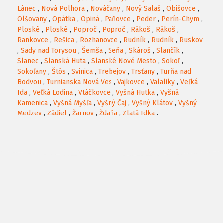
Lánec
,
Nová Polhora
,
Nováčany
,
Nový Salaš
,
Obišovce
,
Olšovany
,
Opátka
,
Opiná
,
Paňovce
,
Peder
,
Perín-Chym
,
Ploské
,
Ploské
,
Poproč
,
Poproč
,
Rákoš
,
Rákoš
,
Rankovce
,
Rešica
,
Rozhanovce
,
Rudník
,
Rudník
,
Ruskov
,
Sady nad Torysou
,
Šemša
,
Seňa
,
Skároš
,
Slančík
,
Slanec
,
Slanská Huta
,
Slanské Nové Mesto
,
Sokoľ
,
Sokoľany
,
Štós
,
Svinica
,
Trebejov
,
Trsťany
,
Turňa nad
Bodvou
,
Turnianska Nová Ves
,
Vajkovce
,
Valaliky
,
Veľká
Ida
,
Veľká Lodina
,
Vtáčkovce
,
Vyšná Hutka
,
Vyšná
Kamenica
,
Vyšná Myšľa
,
Vyšný Čaj
,
Vyšný Klátov
,
Vyšný
Medzev
,
Zádiel
,
Žarnov
,
Ždaňa
,
Zlatá Idka
.