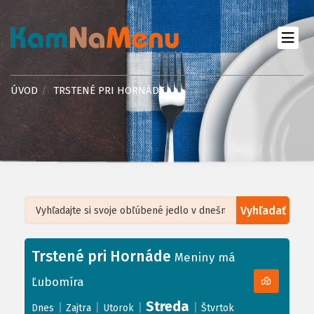
ÚVOD
TRSTENÉ PRI HORNÁDE
Vyhľadať
Leaflet
| ©
OpenStreetMap
, Tiles courtesy of
Humanitarian OpenStreetMap
Team
Trstené pri Hornáde
+
Meniny má
−
Ľubomíra
Streda
|
|
|
|
Dnes
Zajtra
Utorok
Štvrtok