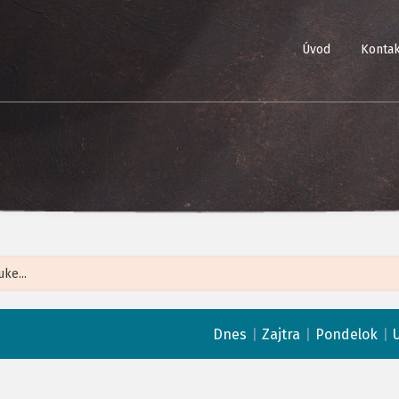
Úvod
Kontak
Leaflet
| ©
Op
|
|
|
Dnes
Zajtra
Pondelok