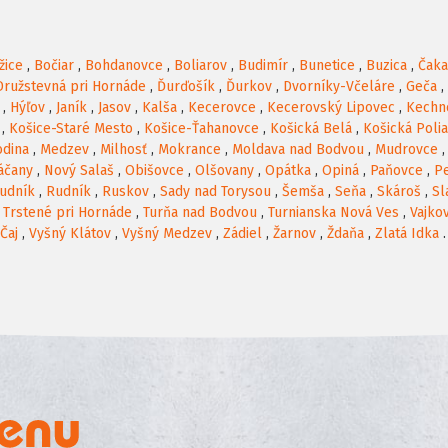
žice
,
Bočiar
,
Bohdanovce
,
Boliarov
,
Budimír
,
Bunetice
,
Buzica
,
Čak
Družstevná pri Hornáde
,
Ďurďošík
,
Ďurkov
,
Dvorníky-Včeláre
,
Geča
,
,
Hýľov
,
Janík
,
Jasov
,
Kalša
,
Kecerovce
,
Kecerovský Lipovec
,
Kechn
,
Košice-Staré Mesto
,
Košice-Ťahanovce
,
Košická Belá
,
Košická Poli
odina
,
Medzev
,
Milhosť
,
Mokrance
,
Moldava nad Bodvou
,
Mudrovce
áčany
,
Nový Salaš
,
Obišovce
,
Olšovany
,
Opátka
,
Opiná
,
Paňovce
,
P
udník
,
Rudník
,
Ruskov
,
Sady nad Torysou
,
Šemša
,
Seňa
,
Skároš
,
Sl
,
Trstené pri Hornáde
,
Turňa nad Bodvou
,
Turnianska Nová Ves
,
Vajko
Čaj
,
Vyšný Klátov
,
Vyšný Medzev
,
Zádiel
,
Žarnov
,
Ždaňa
,
Zlatá Idka
.