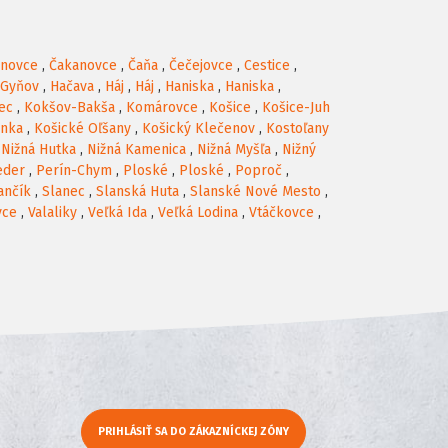
anovce
,
Čakanovce
,
Čaňa
,
Čečejovce
,
Cestice
,
Gyňov
,
Hačava
,
Háj
,
Háj
,
Haniska
,
Haniska
,
ec
,
Kokšov-Bakša
,
Komárovce
,
Košice
,
Košice-Juh
anka
,
Košické Oľšany
,
Košický Klečenov
,
Kostoľany
,
Nižná Hutka
,
Nižná Kamenica
,
Nižná Myšľa
,
Nižný
eder
,
Perín-Chym
,
Ploské
,
Ploské
,
Poproč
,
ančík
,
Slanec
,
Slanská Huta
,
Slanské Nové Mesto
,
vce
,
Valaliky
,
Veľká Ida
,
Veľká Lodina
,
Vtáčkovce
,
PRIHLÁSIŤ SA DO ZÁKAZNÍCKEJ ZÓNY