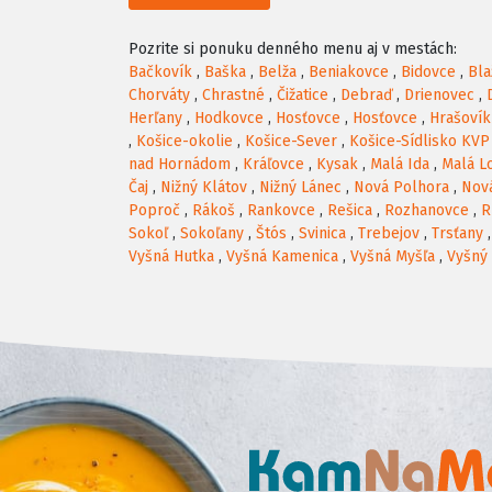
Pozrite si ponuku denného menu aj v mestách:
Bačkovík
,
Baška
,
Belža
,
Beniakovce
,
Bidovce
,
Bla
Chorváty
,
Chrastné
,
Čižatice
,
Debraď
,
Drienovec
,
Herľany
,
Hodkovce
,
Hosťovce
,
Hosťovce
,
Hrašovík
,
Košice-okolie
,
Košice-Sever
,
Košice-Sídlisko KVP
nad Hornádom
,
Kráľovce
,
Kysak
,
Malá Ida
,
Malá L
Čaj
,
Nižný Klátov
,
Nižný Lánec
,
Nová Polhora
,
Nov
Poproč
,
Rákoš
,
Rankovce
,
Rešica
,
Rozhanovce
,
R
Sokoľ
,
Sokoľany
,
Štós
,
Svinica
,
Trebejov
,
Trsťany
Vyšná Hutka
,
Vyšná Kamenica
,
Vyšná Myšľa
,
Vyšný 