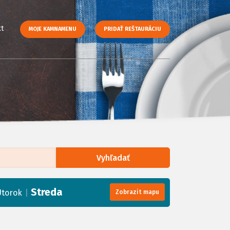
t
MOJE KAMNAMENU
PRIDAŤ REŠTAURÁCIU
Vyhľadať
enStreetMap
, Tiles courtesy of
Humanitarian OpenStreetMap Team
Streda
|
Utorok
Zobrazit mapu