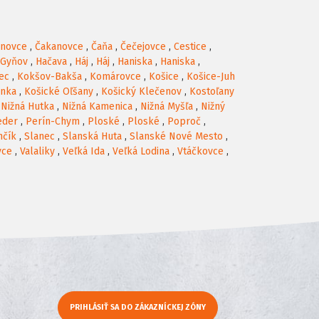
anovce
,
Čakanovce
,
Čaňa
,
Čečejovce
,
Cestice
,
Gyňov
,
Hačava
,
Háj
,
Háj
,
Haniska
,
Haniska
,
ec
,
Kokšov-Bakša
,
Komárovce
,
Košice
,
Košice-Juh
anka
,
Košické Oľšany
,
Košický Klečenov
,
Kostoľany
,
Nižná Hutka
,
Nižná Kamenica
,
Nižná Myšľa
,
Nižný
eder
,
Perín-Chym
,
Ploské
,
Ploské
,
Poproč
,
nčík
,
Slanec
,
Slanská Huta
,
Slanské Nové Mesto
,
vce
,
Valaliky
,
Veľká Ida
,
Veľká Lodina
,
Vtáčkovce
,
PRIHLÁSIŤ SA DO ZÁKAZNÍCKEJ ZÓNY