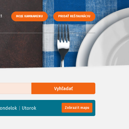
t
MOJE KAMNAMENU
PRIDAŤ REŠTAURÁCIU
Vyhľadať
enStreetMap
, Tiles courtesy of
Humanitarian OpenStreetMap Team
|
ondelok
Utorok
Zobrazit mapu