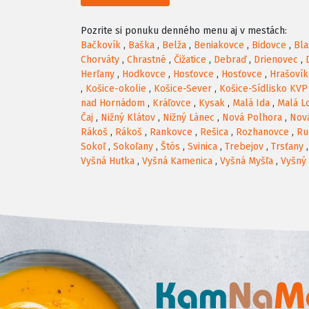
Pozrite si ponuku denného menu aj v mestách:
Bačkovík
,
Baška
,
Belža
,
Beniakovce
,
Bidovce
,
Bla
Chorváty
,
Chrastné
,
Čižatice
,
Debraď
,
Drienovec
,
Herľany
,
Hodkovce
,
Hosťovce
,
Hosťovce
,
Hrašovík
,
Košice-okolie
,
Košice-Sever
,
Košice-Sídlisko KVP
nad Hornádom
,
Kráľovce
,
Kysak
,
Malá Ida
,
Malá L
Čaj
,
Nižný Klátov
,
Nižný Lánec
,
Nová Polhora
,
Nov
Rákoš
,
Rákoš
,
Rankovce
,
Rešica
,
Rozhanovce
,
Ru
Sokoľ
,
Sokoľany
,
Štós
,
Svinica
,
Trebejov
,
Trsťany
Vyšná Hutka
,
Vyšná Kamenica
,
Vyšná Myšľa
,
Vyšný 