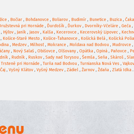
žice
,
Bočiar
,
Bohdanovce
,
Boliarov
,
Budimír
,
Bunetice
,
Buzica
,
Čak
Družstevná pri Hornáde
,
Ďurďošík
,
Ďurkov
,
Dvorníky-Včeláre
,
Geča
,
,
Hýľov
,
Janík
,
Jasov
,
Kalša
,
Kecerovce
,
Kecerovský Lipovec
,
Kechn
,
Košice-Staré Mesto
,
Košice-Ťahanovce
,
Košická Belá
,
Košická Poli
odina
,
Medzev
,
Milhosť
,
Mokrance
,
Moldava nad Bodvou
,
Mudrovce
áčany
,
Nový Salaš
,
Obišovce
,
Olšovany
,
Opátka
,
Opiná
,
Paňovce
,
P
dník
,
Rudník
,
Ruskov
,
Sady nad Torysou
,
Šemša
,
Seňa
,
Skároš
,
Sla
,
Trstené pri Hornáde
,
Turňa nad Bodvou
,
Turnianska Nová Ves
,
Vajko
Čaj
,
Vyšný Klátov
,
Vyšný Medzev
,
Zádiel
,
Žarnov
,
Ždaňa
,
Zlatá Idka
.