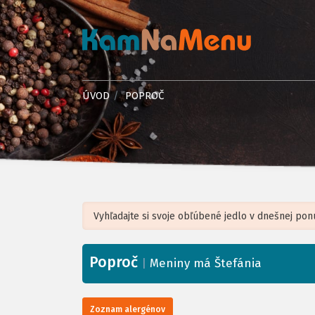
ÚVOD
POPROČ
Poproč
+
|
Meniny má Štefánia
−
Zoznam alergénov