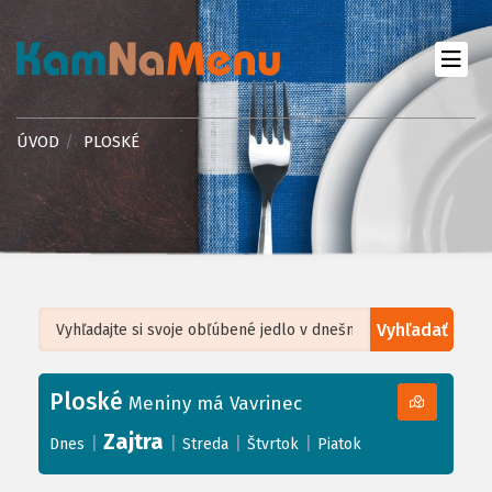
ÚVOD
PLOSKÉ
Vyhľadať
Leaflet
| ©
OpenStreetMap
, Tiles courtesy of
Humanitarian OpenStreetMap
Team
Ploské
+
Meniny má Vavrinec
−
Zajtra
|
|
|
|
Dnes
Streda
Štvrtok
Piatok