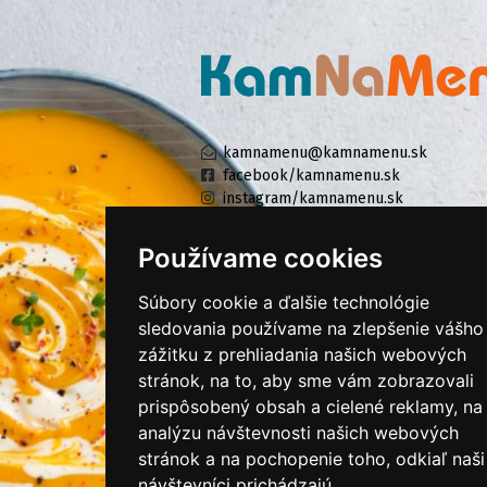
kamnamenu@kamnamenu.sk
facebook/kamnamenu.sk
instagram/kamnamenu.sk
Používame cookies
KONTAKTUJTE NÁS
Súbory cookie a ďalšie technológie
sledovania používame na zlepšenie vášho
zážitku z prehliadania našich webových
PRIHLÁSIŤ SA DO ZÁKAZNÍCKEJ ZÓNY
stránok, na to, aby sme vám zobrazovali
prispôsobený obsah a cielené reklamy, na
Všeobecné obchodné podmienky
analýzu návštevnosti našich webových
Ochrana osobných údajov
stránok a na pochopenie toho, odkiaľ naši
Cookies
návštevníci prichádzajú.