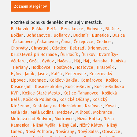
Zoznam alergénov
Pozrite si ponuku denného menu aj v mestách:
Bačkovík
,
Baška
,
Belža
,
Beniakovce
,
Bidovce
,
Blažice
,
Bočiar
,
Bohdanovce
,
Boliarov
,
Budimír
,
Bunetice
,
Buzica
,
Čakanovce
,
Čakanovce
,
Čaňa
,
Čečejovce
,
Cestice
,
Chorváty
,
Chrastné
,
Čižatice
,
Debraď
,
Drienovec
,
Družstevná pri Hornáde
,
Ďurďošík
,
Ďurkov
,
Dvorníky-
Včeláre
,
Geča
,
Gyňov
,
Hačava
,
Háj
,
Háj
,
Haniska
,
Haniska
,
Herľany
,
Hodkovce
,
Hosťovce
,
Hosťovce
,
Hrašovík
,
Hýľov
,
Janík
,
Jasov
,
Kalša
,
Kecerovce
,
Kecerovský
Lipovec
,
Kechnec
,
Kokšov-Bakša
,
Komárovce
,
Košice
,
Košice-Juh
,
Košice-okolie
,
Košice-Sever
,
Košice-Sídlisko
KVP
,
Košice-Staré Mesto
,
Košice-Ťahanovce
,
Košická
Belá
,
Košická Polianka
,
Košické Oľšany
,
Košický
Klečenov
,
Kostoľany nad Hornádom
,
Kráľovce
,
Kysak
,
Malá Ida
,
Malá Lodina
,
Medzev
,
Milhosť
,
Mokrance
,
Moldava nad Bodvou
,
Mudrovce
,
Nižná Hutka
,
Nižná
Kamenica
,
Nižná Myšľa
,
Nižný Čaj
,
Nižný Klátov
,
Nižný
Lánec
,
Nová Polhora
,
Nováčany
,
Nový Salaš
,
Obišovce
,