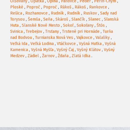
Olšovany
,
Opátka
,
Opiná
,
Paňovce
,
Peder
,
Perín-Chym
,
Ploské
,
Poproč
,
Poproč
,
Rákoš
,
Rákoš
,
Rankovce
,
Rešica
,
Rozhanovce
,
Rudník
,
Rudník
,
Ruskov
,
Sady nad
Torysou
,
Šemša
,
Seňa
,
Skároš
,
Slančík
,
Slanec
,
Slanská
Huta
,
Slanské Nové Mesto
,
Sokoľ
,
Sokoľany
,
Štós
,
Svinica
,
Trebejov
,
Trsťany
,
Trstené pri Hornáde
,
Turňa
nad Bodvou
,
Turnianska Nová Ves
,
Vajkovce
,
Valaliky
,
Veľká Ida
,
Veľká Lodina
,
Vtáčkovce
,
Vyšná Hutka
,
Vyšná
Kamenica
,
Vyšná Myšľa
,
Vyšný Čaj
,
Vyšný Klátov
,
Vyšný
Medzev
,
Zádiel
,
Žarnov
,
Ždaňa
,
Zlatá Idka
.