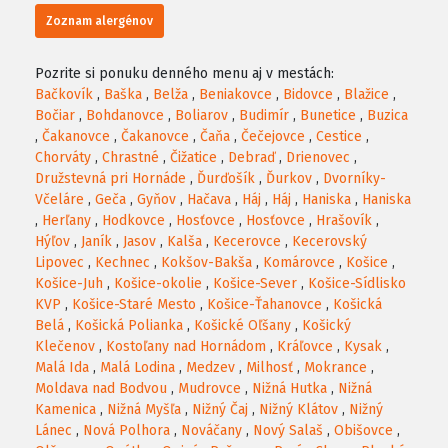
Zoznam alergénov
Pozrite si ponuku denného menu aj v mestách:
Bačkovík
,
Baška
,
Belža
,
Beniakovce
,
Bidovce
,
Blažice
,
Bočiar
,
Bohdanovce
,
Boliarov
,
Budimír
,
Bunetice
,
Buzica
,
Čakanovce
,
Čakanovce
,
Čaňa
,
Čečejovce
,
Cestice
,
Chorváty
,
Chrastné
,
Čižatice
,
Debraď
,
Drienovec
,
Družstevná pri Hornáde
,
Ďurďošík
,
Ďurkov
,
Dvorníky-
Včeláre
,
Geča
,
Gyňov
,
Hačava
,
Háj
,
Háj
,
Haniska
,
Haniska
,
Herľany
,
Hodkovce
,
Hosťovce
,
Hosťovce
,
Hrašovík
,
Hýľov
,
Janík
,
Jasov
,
Kalša
,
Kecerovce
,
Kecerovský
Lipovec
,
Kechnec
,
Kokšov-Bakša
,
Komárovce
,
Košice
,
Košice-Juh
,
Košice-okolie
,
Košice-Sever
,
Košice-Sídlisko
KVP
,
Košice-Staré Mesto
,
Košice-Ťahanovce
,
Košická
Belá
,
Košická Polianka
,
Košické Oľšany
,
Košický
Klečenov
,
Kostoľany nad Hornádom
,
Kráľovce
,
Kysak
,
Malá Ida
,
Malá Lodina
,
Medzev
,
Milhosť
,
Mokrance
,
Moldava nad Bodvou
,
Mudrovce
,
Nižná Hutka
,
Nižná
Kamenica
,
Nižná Myšľa
,
Nižný Čaj
,
Nižný Klátov
,
Nižný
Lánec
,
Nová Polhora
,
Nováčany
,
Nový Salaš
,
Obišovce
,