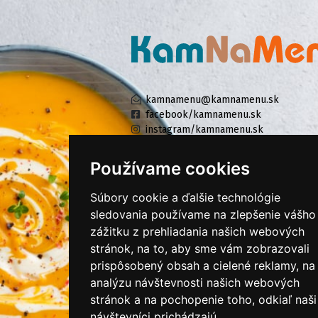
kamnamenu@kamnamenu.sk
facebook/kamnamenu.sk
instagram/kamnamenu.sk
Používame cookies
KONTAKTUJTE NÁS
Súbory cookie a ďalšie technológie
sledovania používame na zlepšenie vášho
zážitku z prehliadania našich webových
PRIHLÁSIŤ SA DO ZÁKAZNÍCKEJ ZÓNY
stránok, na to, aby sme vám zobrazovali
prispôsobený obsah a cielené reklamy, na
Všeobecné obchodné podmienky
analýzu návštevnosti našich webových
Ochrana osobných údajov
stránok a na pochopenie toho, odkiaľ naši
Cookies
návštevníci prichádzajú.