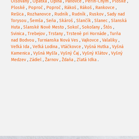
Olšovany
,
Opátka
,
Opiná
,
Paňovce
,
Perín-Chym
,
Ploské
,
Ploské
,
Poproč
,
Poproč
,
Rákoš
,
Rákoš
,
Rankovce
,
Rešica
,
Rozhanovce
,
Rudník
,
Rudník
,
Ruskov
,
Sady nad
Torysou
,
Šemša
,
Seňa
,
Skároš
,
Slančík
,
Slanec
,
Slanská
Huta
,
Slanské Nové Mesto
,
Sokoľ
,
Sokoľany
,
Štós
,
Svinica
,
Trebejov
,
Trsťany
,
Trstené pri Hornáde
,
Turňa
nad Bodvou
,
Turnianska Nová Ves
,
Vajkovce
,
Valaliky
,
Veľká Ida
,
Veľká Lodina
,
Vtáčkovce
,
Vyšná Hutka
,
Vyšná
Kamenica
,
Vyšná Myšľa
,
Vyšný Čaj
,
Vyšný Klátov
,
Vyšný
Medzev
,
Zádiel
,
Žarnov
,
Ždaňa
,
Zlatá Idka
.