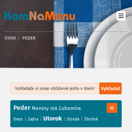
ÚVOD
PEDER
Vyhľadať
Leaflet
| ©
OpenStreetMap
, Tiles courtesy of
Humanitarian OpenStreetMap
Team
Peder
+
Meniny má Ľubomíra
−
Utorok
|
|
|
|
Dnes
Zajtra
Streda
Štvrtok