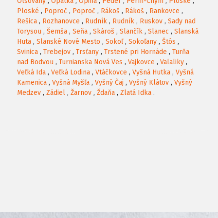
Olšovany
,
Opátka
,
Opiná
,
Peder
,
Perín-Chym
,
Ploské
,
Ploské
,
Poproč
,
Poproč
,
Rákoš
,
Rákoš
,
Rankovce
,
Rešica
,
Rozhanovce
,
Rudník
,
Rudník
,
Ruskov
,
Sady nad
Torysou
,
Šemša
,
Seňa
,
Skároš
,
Slančík
,
Slanec
,
Slanská
Huta
,
Slanské Nové Mesto
,
Sokoľ
,
Sokoľany
,
Štós
,
Svinica
,
Trebejov
,
Trsťany
,
Trstené pri Hornáde
,
Turňa
nad Bodvou
,
Turnianska Nová Ves
,
Vajkovce
,
Valaliky
,
Veľká Ida
,
Veľká Lodina
,
Vtáčkovce
,
Vyšná Hutka
,
Vyšná
Kamenica
,
Vyšná Myšľa
,
Vyšný Čaj
,
Vyšný Klátov
,
Vyšný
Medzev
,
Zádiel
,
Žarnov
,
Ždaňa
,
Zlatá Idka
.