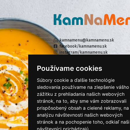
kamnamenu@kamnamenu.sk
facebook/kamnamenu.sk
instagram/kamnamenu.sk
Používame cookies
KONTAKTUJTE NÁS
Súbory cookie a ďalšie technológie
sledovania používame na zlepšenie vášho
zážitku z prehliadania našich webových
PRIHLÁSIŤ SA DO ZÁKAZNÍCKEJ ZÓNY
stránok, na to, aby sme vám zobrazovali
prispôsobený obsah a cielené reklamy, na
Všeobecné obchodné podmienky
analýzu návštevnosti našich webových
Ochrana osobných údajov
stránok a na pochopenie toho, odkiaľ naši
Cookies
návštevníci prichádzajú.