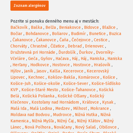
Zoznam alergénov
Pozrite si ponuku denného menu aj v mestách:
Bačkovík
,
Baška
,
Belža
,
Beniakovce
,
Bidovce
,
Blažice
,
Bočiar
,
Bohdanovce
,
Boliarov
,
Budimír
,
Bunetice
,
Buzica
,
Čakanovce
,
Čakanovce
,
Čaňa
,
Čečejovce
,
Cestice
,
Chorváty
,
Chrastné
,
Čižatice
,
Debraď
,
Drienovec
,
Družstevná pri Hornáde
,
Ďurďošík
,
Ďurkov
,
Dvorníky-
Včeláre
,
Geča
,
Gyňov
,
Hačava
,
Háj
,
Háj
,
Haniska
,
Haniska
,
Herľany
,
Hodkovce
,
Hosťovce
,
Hosťovce
,
Hrašovík
,
Hýľov
,
Janík
,
Jasov
,
Kalša
,
Kecerovce
,
Kecerovský
Lipovec
,
Kechnec
,
Kokšov-Bakša
,
Komárovce
,
Košice
,
Košice-Juh
,
Košice-okolie
,
Košice-Sever
,
Košice-Sídlisko
KVP
,
Košice-Staré Mesto
,
Košice-Ťahanovce
,
Košická
Belá
,
Košická Polianka
,
Košické Oľšany
,
Košický
Klečenov
,
Kostoľany nad Hornádom
,
Kráľovce
,
Kysak
,
Malá Ida
,
Malá Lodina
,
Medzev
,
Milhosť
,
Mokrance
,
Moldava nad Bodvou
,
Mudrovce
,
Nižná Hutka
,
Nižná
Kamenica
,
Nižná Myšľa
,
Nižný Čaj
,
Nižný Klátov
,
Nižný
Lánec
,
Nová Polhora
,
Nováčany
,
Nový Salaš
,
Obišovce
,