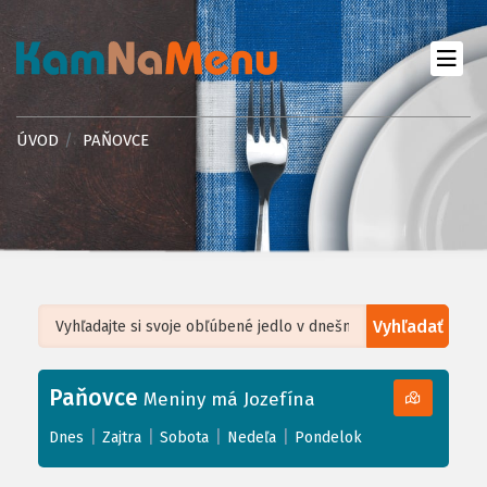
ÚVOD
PAŇOVCE
Vyhľadať
Leaflet
| ©
OpenStreetMap
, Tiles courtesy of
Humanitarian OpenStreetMap
Team
Paňovce
+
Meniny má Jozefína
−
|
|
|
|
Dnes
Zajtra
Sobota
Nedeľa
Pondelok