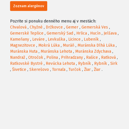
Zoznam alergénov
Pozrite si ponuku denného menu aj v mestách:
Chvalová
,
Chyžné
,
Držkovce
,
Gemer
,
Gemerská Ves
,
Gemerské Teplice
,
Gemerský Sad
,
Hrlica
,
Hucín
,
Jelšava
,
Kameňany
,
Leváre
,
Levkuška
,
Licince
,
Lubeník
,
Magnezitovce
,
Mokrá Lúka
,
Muráň
,
Muránska Dlhá Lúka
,
Muránska Huta
,
Muránska Lehota
,
Muránska Zdychava
,
Nandraž
,
Otročok
,
Polina
,
Prihradzany
,
Rašice
,
Ratková
,
Ratkovské Bystré
,
Revúcka Lehota
,
Rybník
,
Rybník
,
Sirk
,
Šivetice
,
Skerešovo
,
Tornaľa
,
Turčok
,
Žiar
,
Žiar
.