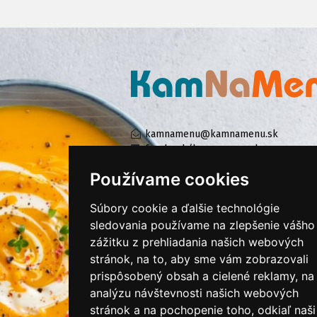
kamnamenu@kamnamenu.sk
facebook/kamnamenu.sk
instagram/kamnamenu.sk
Používame cookies
Súbory cookie a ďalšie technológie
KONTAKTUJTE NÁS
sledovania používame na zlepšenie vášho
zážitku z prehliadania našich webových
stránok, na to, aby sme vám zobrazovali
PRIHLÁSIŤ SA DO ZÁKAZNÍCKEJ ZÓNY
prispôsobený obsah a cielené reklamy, na
analýzu návštevnosti našich webových
Všeobecné obchodné podmienky
stránok a na pochopenie toho, odkiaľ naši