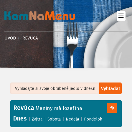
ÚVOD
REVÚCA
Vyhľadať
Leaflet
| ©
OpenStreetMap
, Tiles courtesy of
Humanitarian OpenStreetMap
Team
Revúca
+
Meniny má Jozefína
−
Dnes
|
|
|
|
Zajtra
Sobota
Nedeľa
Pondelok