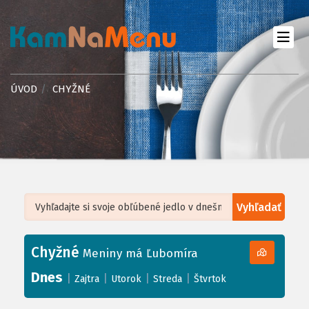
ÚVOD
CHYŽNÉ
Vyhľadať
Leaflet
| ©
OpenStreetMap
, Tiles courtesy of
Humanitarian OpenStreetMap
Team
Chyžné
+
Meniny má Ľubomíra
−
Dnes
|
|
|
|
Zajtra
Utorok
Streda
Štvrtok