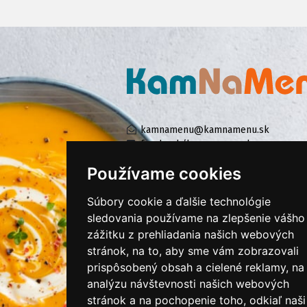
kamnamenu@kamnamenu.sk
facebook/kamnamenu.sk
instagram/kamnamenu.sk
Používame cookies
Súbory cookie a ďalšie technológie
KONTAKTUJTE NÁS
sledovania používame na zlepšenie vášho
zážitku z prehliadania našich webových
stránok, na to, aby sme vám zobrazovali
PRIHLÁSIŤ SA DO ZÁKAZNÍCKEJ ZÓNY
prispôsobený obsah a cielené reklamy, na
analýzu návštevnosti našich webových
Všeobecné obchodné podmienky
stránok a na pochopenie toho, odkiaľ naši