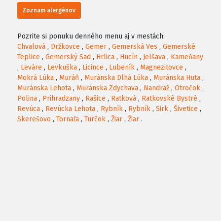
Zoznam alergénov
Pozrite si ponuku denného menu aj v mestách:
Chvalová
,
Držkovce
,
Gemer
,
Gemerská Ves
,
Gemerské
Teplice
,
Gemerský Sad
,
Hrlica
,
Hucín
,
Jelšava
,
Kameňany
,
Leváre
,
Levkuška
,
Licince
,
Lubeník
,
Magnezitovce
,
Mokrá Lúka
,
Muráň
,
Muránska Dlhá Lúka
,
Muránska Huta
,
Muránska Lehota
,
Muránska Zdychava
,
Nandraž
,
Otročok
,
Polina
,
Prihradzany
,
Rašice
,
Ratková
,
Ratkovské Bystré
,
Revúca
,
Revúcka Lehota
,
Rybník
,
Rybník
,
Sirk
,
Šivetice
,
Skerešovo
,
Tornaľa
,
Turčok
,
Žiar
,
Žiar
.