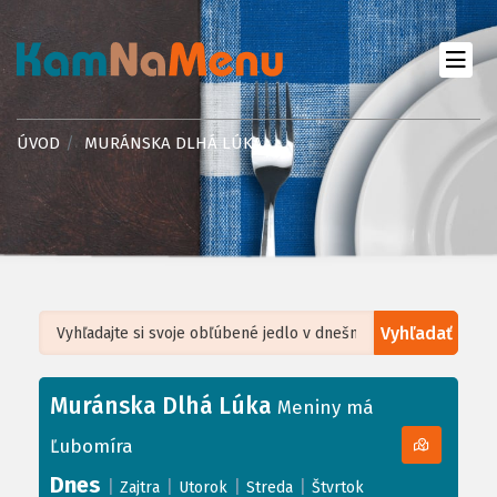
ÚVOD
MURÁNSKA DLHÁ LÚKA
Vyhľadať
Leaflet
| ©
OpenStreetMap
, Tiles courtesy of
Humanitarian OpenStreetMap
Team
Muránska Dlhá Lúka
+
Meniny má
−
Ľubomíra
Dnes
|
|
|
|
Zajtra
Utorok
Streda
Štvrtok