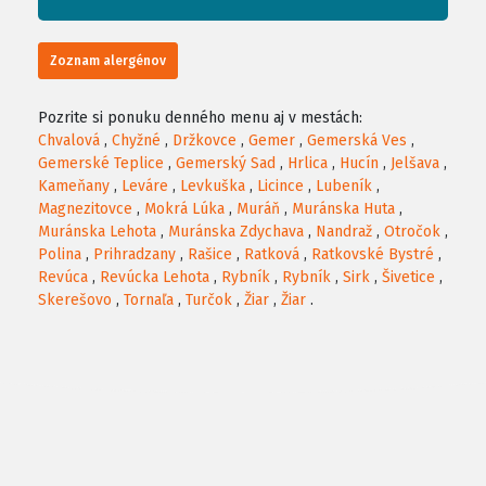
Zoznam alergénov
Pozrite si ponuku denného menu aj v mestách:
Chvalová
,
Chyžné
,
Držkovce
,
Gemer
,
Gemerská Ves
,
Gemerské Teplice
,
Gemerský Sad
,
Hrlica
,
Hucín
,
Jelšava
,
Kameňany
,
Leváre
,
Levkuška
,
Licince
,
Lubeník
,
Magnezitovce
,
Mokrá Lúka
,
Muráň
,
Muránska Huta
,
Muránska Lehota
,
Muránska Zdychava
,
Nandraž
,
Otročok
,
Polina
,
Prihradzany
,
Rašice
,
Ratková
,
Ratkovské Bystré
,
Revúca
,
Revúcka Lehota
,
Rybník
,
Rybník
,
Sirk
,
Šivetice
,
Skerešovo
,
Tornaľa
,
Turčok
,
Žiar
,
Žiar
.