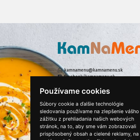
kamnamenu@kamnamenu.sk
facebook/kamnamenu.sk
instagram/kamnamenu.sk
Používame cookies
Súbory cookie a ďalšie technológie
KONTAKTUJTE NÁS
sledovania používame na zlepšenie vášho
zážitku z prehliadania našich webových
stránok, na to, aby sme vám zobrazovali
PRIHLÁSIŤ SA DO ZÁKAZNÍCKEJ ZÓNY
prispôsobený obsah a cielené reklamy, na