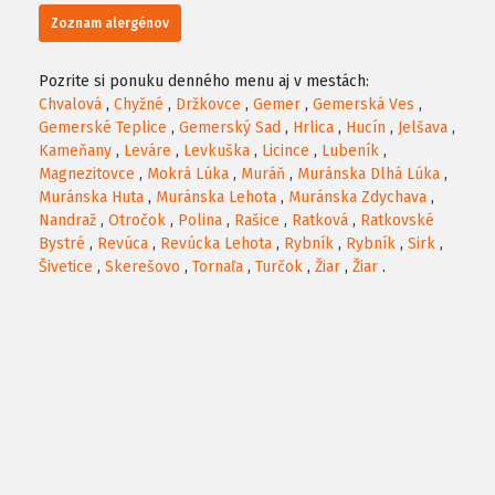
Zoznam alergénov
Pozrite si ponuku denného menu aj v mestách:
Chvalová
,
Chyžné
,
Držkovce
,
Gemer
,
Gemerská Ves
,
Gemerské Teplice
,
Gemerský Sad
,
Hrlica
,
Hucín
,
Jelšava
,
Kameňany
,
Leváre
,
Levkuška
,
Licince
,
Lubeník
,
Magnezitovce
,
Mokrá Lúka
,
Muráň
,
Muránska Dlhá Lúka
,
Muránska Huta
,
Muránska Lehota
,
Muránska Zdychava
,
Nandraž
,
Otročok
,
Polina
,
Rašice
,
Ratková
,
Ratkovské
Bystré
,
Revúca
,
Revúcka Lehota
,
Rybník
,
Rybník
,
Sirk
,
Šivetice
,
Skerešovo
,
Tornaľa
,
Turčok
,
Žiar
,
Žiar
.