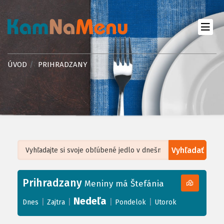
ÚVOD
PRIHRADZANY
Vyhľadať
Leaflet
| ©
OpenStreetMap
, Tiles courtesy of
Humanitarian OpenStreetMap
Team
Prihradzany
+
Meniny má Štefánia
−
Nedeľa
|
|
|
|
Dnes
Zajtra
Pondelok
Utorok