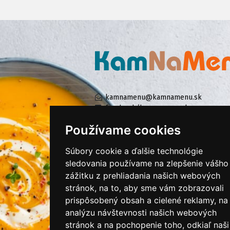
kamnamenu@kamnamenu.sk
facebook/kamnamenu.sk
instagram/kamnamenu.sk
Používame cookies
Súbory cookie a ďalšie technológie
KONTAKTUJTE NÁS
sledovania používame na zlepšenie vášho
zážitku z prehliadania našich webových
stránok, na to, aby sme vám zobrazovali
PRIHLÁSIŤ SA DO ZÁKAZNÍCKEJ ZÓNY
prispôsobený obsah a cielené reklamy, na
analýzu návštevnosti našich webových
Všeobecné obchodné podmienky
stránok a na pochopenie toho, odkiaľ naši