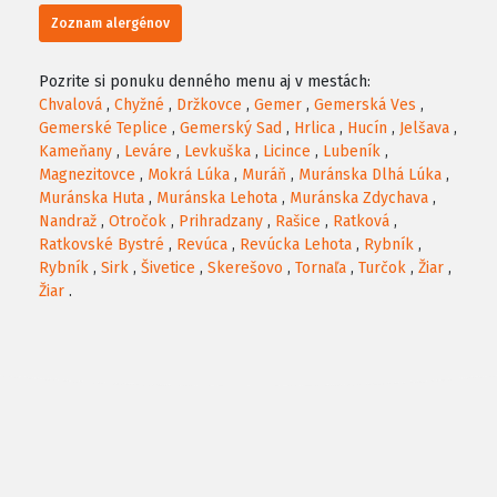
Zoznam alergénov
Pozrite si ponuku denného menu aj v mestách:
Chvalová
,
Chyžné
,
Držkovce
,
Gemer
,
Gemerská Ves
,
Gemerské Teplice
,
Gemerský Sad
,
Hrlica
,
Hucín
,
Jelšava
,
Kameňany
,
Leváre
,
Levkuška
,
Licince
,
Lubeník
,
Magnezitovce
,
Mokrá Lúka
,
Muráň
,
Muránska Dlhá Lúka
,
Muránska Huta
,
Muránska Lehota
,
Muránska Zdychava
,
Nandraž
,
Otročok
,
Prihradzany
,
Rašice
,
Ratková
,
Ratkovské Bystré
,
Revúca
,
Revúcka Lehota
,
Rybník
,
Rybník
,
Sirk
,
Šivetice
,
Skerešovo
,
Tornaľa
,
Turčok
,
Žiar
,
Žiar
.