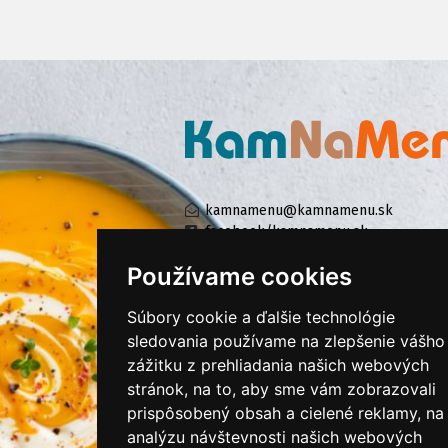
kamnamenu@kamnamenu.sk
facebook/kamnamenu.sk
instagram/kamnamenu.sk
Používame cookies
Súbory cookie a ďalšie technológie
KONTAKTUJTE NÁS
sledovania používame na zlepšenie vášho
zážitku z prehliadania našich webových
stránok, na to, aby sme vám zobrazovali
PRIHLÁSIŤ SA DO ZÁKAZNÍCKEJ ZÓNY
prispôsobený obsah a cielené reklamy, na
analýzu návštevnosti našich webových
Všeobecné obchodné podmienky