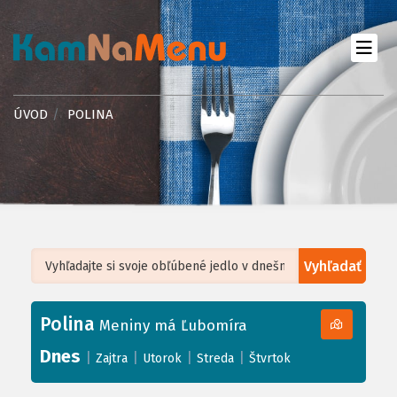
ÚVOD
POLINA
Vyhľadať
Leaflet
| ©
OpenStreetMap
, Tiles courtesy of
Humanitarian OpenStreetMap
Team
Polina
+
Meniny má Ľubomíra
−
Dnes
|
|
|
|
Zajtra
Utorok
Streda
Štvrtok