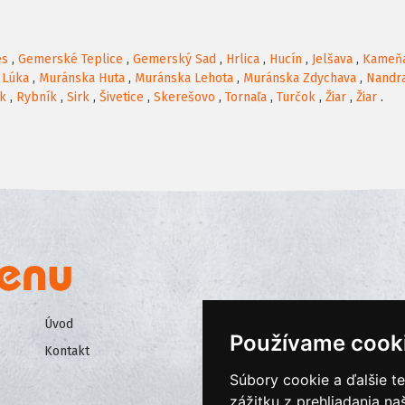
es
,
Gemerské Teplice
,
Gemerský Sad
,
Hrlica
,
Hucín
,
Jelšava
,
Kameň
 Lúka
,
Muránska Huta
,
Muránska Lehota
,
Muránska Zdychava
,
Nandr
k
,
Rybník
,
Sirk
,
Šivetice
,
Skerešovo
,
Tornaľa
,
Turčok
,
Žiar
,
Žiar
.
Úvod
Všeobecné obchodné podmienk
Používame cook
Kontakt
Ochrana osobných údajov
Súbory cookie a ďalšie t
Cookies
zážitku z prehliadania n