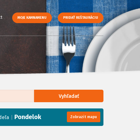
t
MOJE KAMNAMENU
PRIDAŤ REŠTAURÁCIU
Vyhľadať
enStreetMap
, Tiles courtesy of
Humanitarian OpenStreetMap Team
Pondelok
|
deľa
Zobrazit mapu