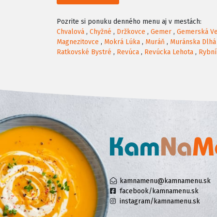
Pozrite si ponuku denného menu aj v mestách:
Chvalová
,
Chyžné
,
Držkovce
,
Gemer
,
Gemerská V
Magnezitovce
,
Mokrá Lúka
,
Muráň
,
Muránska Dlhá
Ratkovské Bystré
,
Revúca
,
Revúcka Lehota
,
Rybní
kamnamenu@kamnamenu.sk
facebook/kamnamenu.sk
instagram/kamnamenu.sk