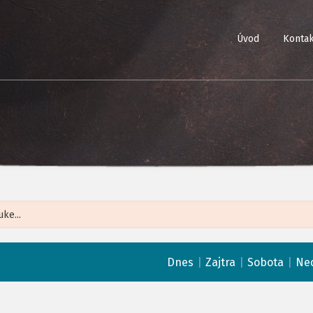
Úvod
Kontak
Leaflet
| ©
Op
|
|
|
Dnes
Zajtra
Sobota
Ne