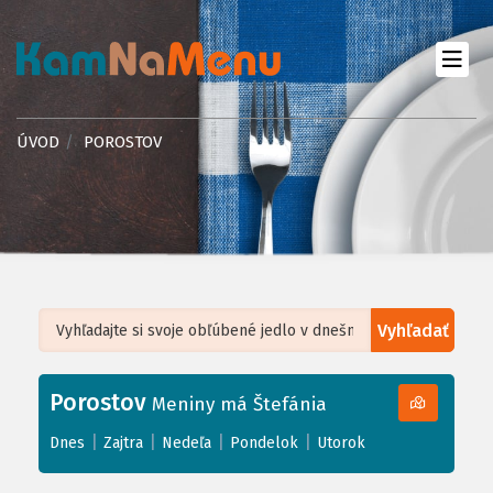
ÚVOD
POROSTOV
Vyhľadať
Leaflet
| ©
OpenStreetMap
, Tiles courtesy of
Humanitarian OpenStreetMap
Team
Porostov
+
Meniny má Štefánia
−
|
|
|
|
Dnes
Zajtra
Nedeľa
Pondelok
Utorok