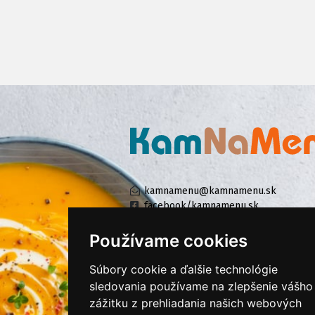
kamnamenu@kamnamenu.sk
facebook/kamnamenu.sk
instagram/kamnamenu.sk
Používame cookies
Súbory cookie a ďalšie technológie
KONTAKTUJTE NÁS
sledovania používame na zlepšenie vášho
zážitku z prehliadania našich webových