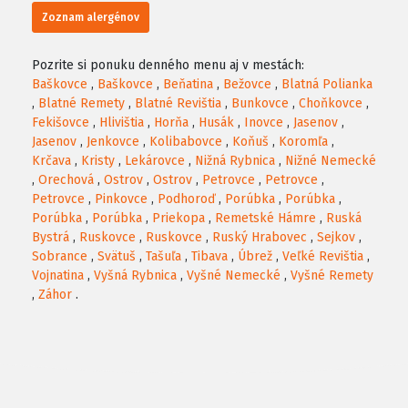
Zoznam alergénov
Pozrite si ponuku denného menu aj v mestách:
Baškovce
,
Baškovce
,
Beňatina
,
Bežovce
,
Blatná Polianka
,
Blatné Remety
,
Blatné Revištia
,
Bunkovce
,
Choňkovce
,
Fekišovce
,
Hlivištia
,
Horňa
,
Husák
,
Inovce
,
Jasenov
,
Jasenov
,
Jenkovce
,
Kolibabovce
,
Koňuš
,
Koromľa
,
Krčava
,
Kristy
,
Lekárovce
,
Nižná Rybnica
,
Nižné Nemecké
,
Orechová
,
Ostrov
,
Ostrov
,
Petrovce
,
Petrovce
,
Petrovce
,
Pinkovce
,
Podhoroď
,
Porúbka
,
Porúbka
,
Porúbka
,
Porúbka
,
Priekopa
,
Remetské Hámre
,
Ruská
Bystrá
,
Ruskovce
,
Ruskovce
,
Ruský Hrabovec
,
Sejkov
,
Sobrance
,
Svätuš
,
Tašuľa
,
Tibava
,
Úbrež
,
Veľké Revištia
,
Vojnatina
,
Vyšná Rybnica
,
Vyšné Nemecké
,
Vyšné Remety
,
Záhor
.