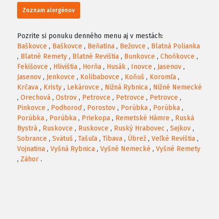
Zoznam alergénov
Pozrite si ponuku denného menu aj v mestách:
Baškovce
,
Baškovce
,
Beňatina
,
Bežovce
,
Blatná Polianka
,
Blatné Remety
,
Blatné Revištia
,
Bunkovce
,
Choňkovce
,
Fekišovce
,
Hlivištia
,
Horňa
,
Husák
,
Inovce
,
Jasenov
,
Jasenov
,
Jenkovce
,
Kolibabovce
,
Koňuš
,
Koromľa
,
Krčava
,
Kristy
,
Lekárovce
,
Nižná Rybnica
,
Nižné Nemecké
,
Orechová
,
Ostrov
,
Petrovce
,
Petrovce
,
Petrovce
,
Pinkovce
,
Podhoroď
,
Porostov
,
Porúbka
,
Porúbka
,
Porúbka
,
Porúbka
,
Priekopa
,
Remetské Hámre
,
Ruská
Bystrá
,
Ruskovce
,
Ruskovce
,
Ruský Hrabovec
,
Sejkov
,
Sobrance
,
Svätuš
,
Tašuľa
,
Tibava
,
Úbrež
,
Veľké Revištia
,
Vojnatina
,
Vyšná Rybnica
,
Vyšné Nemecké
,
Vyšné Remety
,
Záhor
.