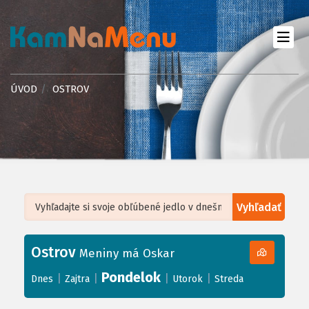
ÚVOD
OSTROV
Vyhľadať
Leaflet
| ©
OpenStreetMap
, Tiles courtesy of
Humanitarian OpenStreetMap
Team
Ostrov
+
Meniny má Oskar
−
Pondelok
|
|
|
|
Dnes
Zajtra
Utorok
Streda