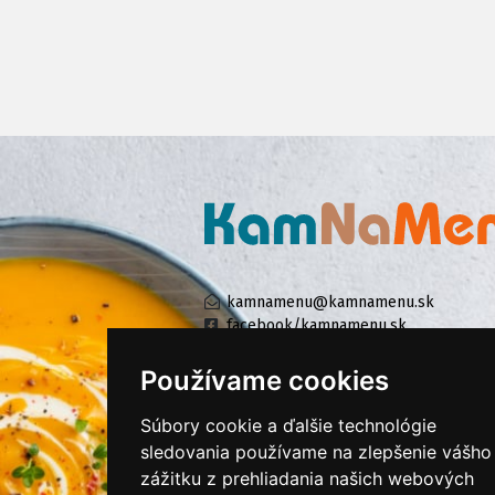
kamnamenu@kamnamenu.sk
facebook/kamnamenu.sk
instagram/kamnamenu.sk
Používame cookies
Súbory cookie a ďalšie technológie
KONTAKTUJTE NÁS
sledovania používame na zlepšenie vášho
zážitku z prehliadania našich webových