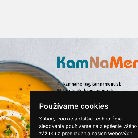
kamnamenu@kamnamenu.sk
facebook/kamnamenu.sk
instagram/kamnamenu.sk
Používame cookies
Súbory cookie a ďalšie technológie
KONTAKTUJTE NÁS
sledovania používame na zlepšenie vášho
zážitku z prehliadania našich webových