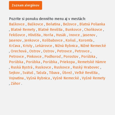
Zoznam alergénov
Pozrite si ponuku denného menu aj v mestách:
Baškovce
,
Baškovce
,
Beňatina
,
Bežovce
,
Blatná Polianka
,
Blatné Remety
,
Blatné Revištia
,
Bunkovce
,
Choňkovce
,
Fekišovce
,
Hlivištia
,
Horňa
,
Husák
,
Inovce
,
Jasenov
,
Jasenov
,
Jenkovce
,
Kolibabovce
,
Koňuš
,
Koromľa
,
Krčava
,
Kristy
,
Lekárovce
,
Nižná Rybnica
,
Nižné Nemecké
,
Orechová
,
Ostrov
,
Ostrov
,
Petrovce
,
Petrovce
,
Petrovce
,
Pinkovce
,
Podhoroď
,
Porostov
,
Porúbka
,
Porúbka
,
Porúbka
,
Porúbka
,
Priekopa
,
Remetské Hámre
,
Ruská Bystrá
,
Ruskovce
,
Ruskovce
,
Ruský Hrabovec
,
Sejkov
,
Svätuš
,
Tašuľa
,
Tibava
,
Úbrež
,
Veľké Revištia
,
Vojnatina
,
Vyšná Rybnica
,
Vyšné Nemecké
,
Vyšné Remety
,
Záhor
.