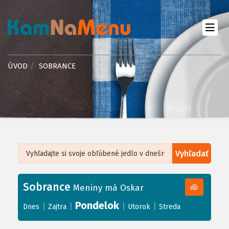
ÚVOD
SOBRANCE
Vyhľadať
Leaflet
| ©
OpenStreetMap
, Tiles courtesy of
Humanitarian OpenStreetMap
Team
Sobrance
+
Meniny má Oskar
−
Pondelok
|
|
|
|
Dnes
Zajtra
Utorok
Streda