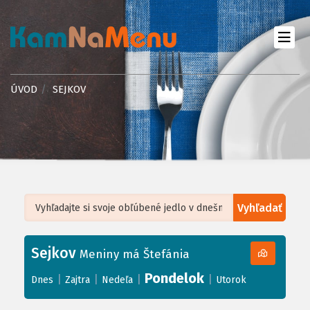
ÚVOD
SEJKOV
Vyhľadať
Leaflet
| ©
OpenStreetMap
, Tiles courtesy of
Humanitarian OpenStreetMap
Team
Sejkov
+
Meniny má Štefánia
−
Pondelok
|
|
|
|
Dnes
Zajtra
Nedeľa
Utorok