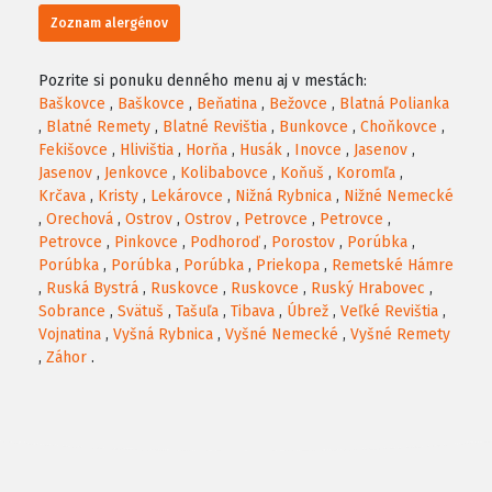
Zoznam alergénov
Pozrite si ponuku denného menu aj v mestách:
Baškovce
,
Baškovce
,
Beňatina
,
Bežovce
,
Blatná Polianka
,
Blatné Remety
,
Blatné Revištia
,
Bunkovce
,
Choňkovce
,
Fekišovce
,
Hlivištia
,
Horňa
,
Husák
,
Inovce
,
Jasenov
,
Jasenov
,
Jenkovce
,
Kolibabovce
,
Koňuš
,
Koromľa
,
Krčava
,
Kristy
,
Lekárovce
,
Nižná Rybnica
,
Nižné Nemecké
,
Orechová
,
Ostrov
,
Ostrov
,
Petrovce
,
Petrovce
,
Petrovce
,
Pinkovce
,
Podhoroď
,
Porostov
,
Porúbka
,
Porúbka
,
Porúbka
,
Porúbka
,
Priekopa
,
Remetské Hámre
,
Ruská Bystrá
,
Ruskovce
,
Ruskovce
,
Ruský Hrabovec
,
Sobrance
,
Svätuš
,
Tašuľa
,
Tibava
,
Úbrež
,
Veľké Revištia
,
Vojnatina
,
Vyšná Rybnica
,
Vyšné Nemecké
,
Vyšné Remety
,
Záhor
.