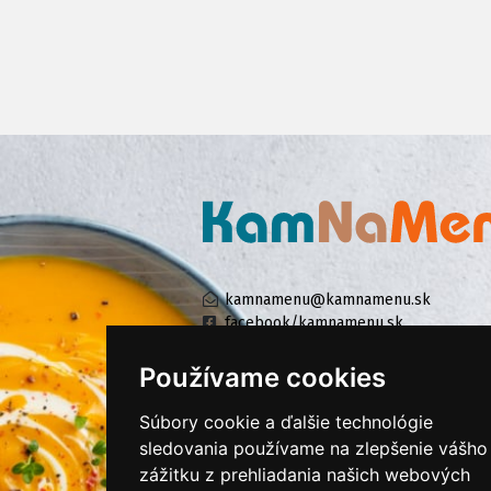
kamnamenu@kamnamenu.sk
facebook/kamnamenu.sk
instagram/kamnamenu.sk
Používame cookies
Súbory cookie a ďalšie technológie
KONTAKTUJTE NÁS
sledovania používame na zlepšenie vášho
zážitku z prehliadania našich webových