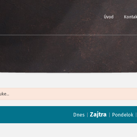
Úvod
Kontak
Leaflet
| ©
Op
Zajtra
|
|
Dnes
Pondelok