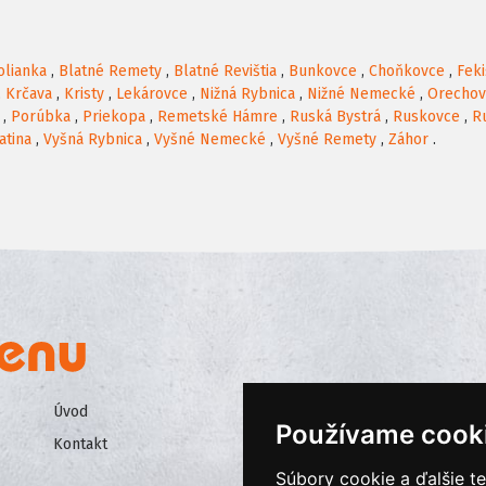
olianka
,
Blatné Remety
,
Blatné Revištia
,
Bunkovce
,
Choňkovce
,
Fek
,
Krčava
,
Kristy
,
Lekárovce
,
Nižná Rybnica
,
Nižné Nemecké
,
Orechov
,
Porúbka
,
Priekopa
,
Remetské Hámre
,
Ruská Bystrá
,
Ruskovce
,
R
atina
,
Vyšná Rybnica
,
Vyšné Nemecké
,
Vyšné Remety
,
Záhor
.
Úvod
Všeobecné obchodné podmienk
Používame cook
Kontakt
Ochrana osobných údajov
Súbory cookie a ďalšie t
Cookies