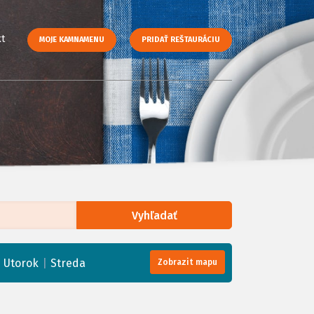
t
MOJE KAMNAMENU
PRIDAŤ REŠTAURÁCIU
Vyhľadať
enStreetMap
, Tiles courtesy of
Humanitarian OpenStreetMap Team
|
|
Utorok
Streda
Zobrazit mapu