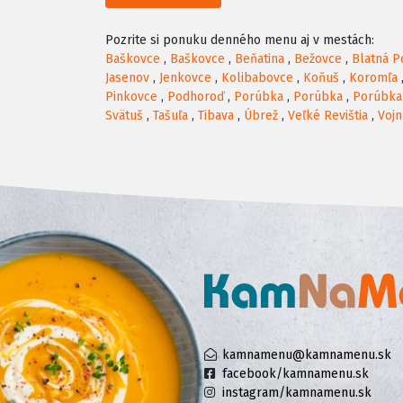
Pozrite si ponuku denného menu aj v mestách:
Baškovce
,
Baškovce
,
Beňatina
,
Bežovce
,
Blatná P
Jasenov
,
Jenkovce
,
Kolibabovce
,
Koňuš
,
Koromľa
Pinkovce
,
Podhoroď
,
Porúbka
,
Porúbka
,
Porúbka
Svätuš
,
Tašuľa
,
Tibava
,
Úbrež
,
Veľké Revištia
,
Vojn
kamnamenu@kamnamenu.sk
facebook/kamnamenu.sk
instagram/kamnamenu.sk