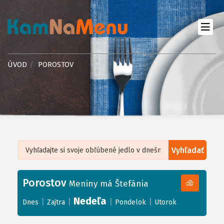
ÚVOD
POROSTOV
Vyhľadať
Leaflet
| ©
OpenStreetMap
, Tiles courtesy of
Humanitarian OpenStreetMap
Team
Porostov
+
Meniny má Štefánia
−
Nedeľa
|
|
|
|
Dnes
Zajtra
Pondelok
Utorok