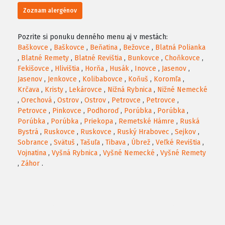
Zoznam alergénov
Pozrite si ponuku denného menu aj v mestách:
Baškovce
,
Baškovce
,
Beňatina
,
Bežovce
,
Blatná Polianka
,
Blatné Remety
,
Blatné Revištia
,
Bunkovce
,
Choňkovce
,
Fekišovce
,
Hlivištia
,
Horňa
,
Husák
,
Inovce
,
Jasenov
,
Jasenov
,
Jenkovce
,
Kolibabovce
,
Koňuš
,
Koromľa
,
Krčava
,
Kristy
,
Lekárovce
,
Nižná Rybnica
,
Nižné Nemecké
,
Orechová
,
Ostrov
,
Ostrov
,
Petrovce
,
Petrovce
,
Petrovce
,
Pinkovce
,
Podhoroď
,
Porúbka
,
Porúbka
,
Porúbka
,
Porúbka
,
Priekopa
,
Remetské Hámre
,
Ruská
Bystrá
,
Ruskovce
,
Ruskovce
,
Ruský Hrabovec
,
Sejkov
,
Sobrance
,
Svätuš
,
Tašuľa
,
Tibava
,
Úbrež
,
Veľké Revištia
,
Vojnatina
,
Vyšná Rybnica
,
Vyšné Nemecké
,
Vyšné Remety
,
Záhor
.