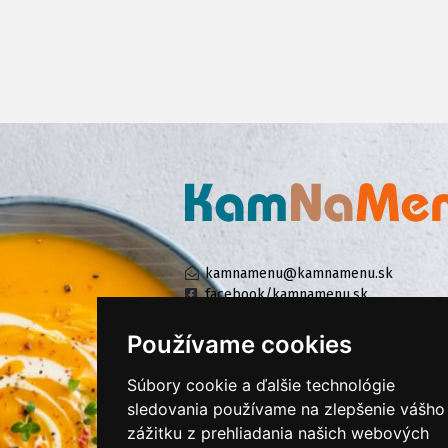
kamnamenu@kamnamenu.sk
facebook/kamnamenu.sk
instagram/kamnamenu.sk
Používame cookies
Súbory cookie a ďalšie technológie
KONTAKTUJTE NÁS
sledovania používame na zlepšenie vášho
zážitku z prehliadania našich webových