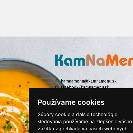
kamnamenu@kamnamenu.sk
facebook/kamnamenu.sk
instagram/kamnamenu.sk
Používame cookies
Súbory cookie a ďalšie technológie
KONTAKTUJTE NÁS
sledovania používame na zlepšenie vášho
zážitku z prehliadania našich webových