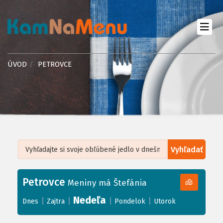
ÚVOD
PETROVCE
Vyhľadať
Leaflet
| ©
OpenStreetMap
, Tiles courtesy of
Humanitarian OpenStreetMap
Team
Petrovce
+
Meniny má Štefánia
−
Nedeľa
|
|
|
|
Dnes
Zajtra
Pondelok
Utorok