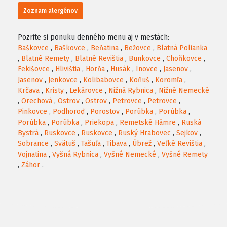
Zoznam alergénov
Pozrite si ponuku denného menu aj v mestách:
Baškovce
,
Baškovce
,
Beňatina
,
Bežovce
,
Blatná Polianka
,
Blatné Remety
,
Blatné Revištia
,
Bunkovce
,
Choňkovce
,
Fekišovce
,
Hlivištia
,
Horňa
,
Husák
,
Inovce
,
Jasenov
,
Jasenov
,
Jenkovce
,
Kolibabovce
,
Koňuš
,
Koromľa
,
Krčava
,
Kristy
,
Lekárovce
,
Nižná Rybnica
,
Nižné Nemecké
,
Orechová
,
Ostrov
,
Ostrov
,
Petrovce
,
Petrovce
,
Pinkovce
,
Podhoroď
,
Porostov
,
Porúbka
,
Porúbka
,
Porúbka
,
Porúbka
,
Priekopa
,
Remetské Hámre
,
Ruská
Bystrá
,
Ruskovce
,
Ruskovce
,
Ruský Hrabovec
,
Sejkov
,
Sobrance
,
Svätuš
,
Tašuľa
,
Tibava
,
Úbrež
,
Veľké Revištia
,
Vojnatina
,
Vyšná Rybnica
,
Vyšné Nemecké
,
Vyšné Remety
,
Záhor
.