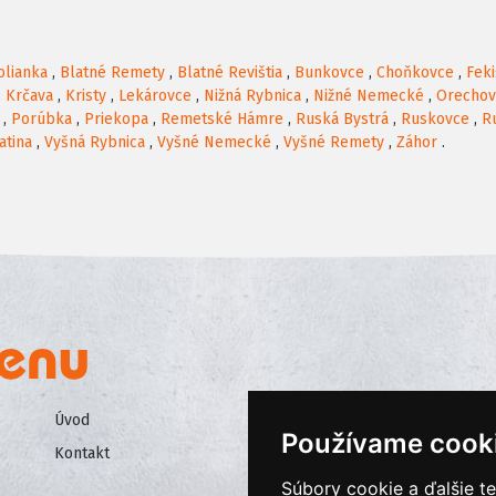
olianka
,
Blatné Remety
,
Blatné Revištia
,
Bunkovce
,
Choňkovce
,
Fek
,
Krčava
,
Kristy
,
Lekárovce
,
Nižná Rybnica
,
Nižné Nemecké
,
Orechov
,
Porúbka
,
Priekopa
,
Remetské Hámre
,
Ruská Bystrá
,
Ruskovce
,
R
atina
,
Vyšná Rybnica
,
Vyšné Nemecké
,
Vyšné Remety
,
Záhor
.
Úvod
Všeobecné obchodné podmienk
Používame cook
Kontakt
Ochrana osobných údajov
Súbory cookie a ďalšie t
Cookies