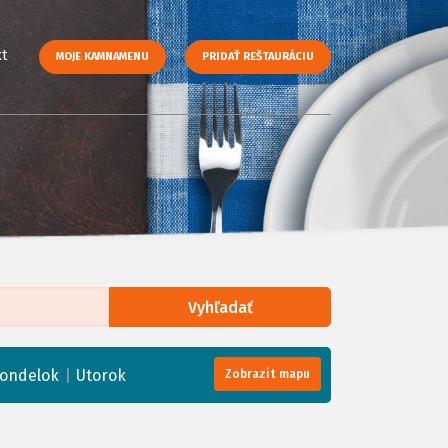
t
MOJE KAMNAMENU
PRIDAŤ REŠTAURÁCIU
Vyhľadať
enStreetMap
, Tiles courtesy of
Humanitarian OpenStreetMap Team
|
ondelok
Utorok
Zobrazit mapu