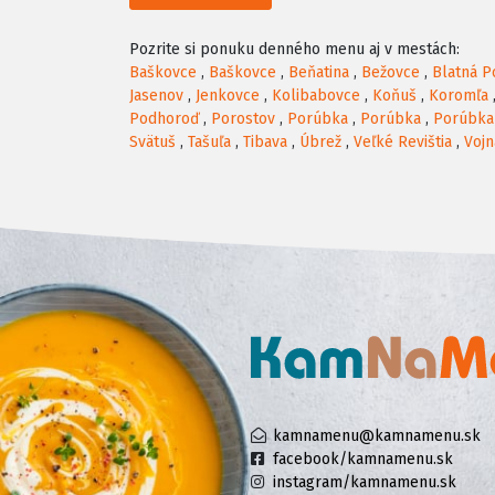
Pozrite si ponuku denného menu aj v mestách:
Baškovce
,
Baškovce
,
Beňatina
,
Bežovce
,
Blatná P
Jasenov
,
Jenkovce
,
Kolibabovce
,
Koňuš
,
Koromľa
Podhoroď
,
Porostov
,
Porúbka
,
Porúbka
,
Porúbka
Svätuš
,
Tašuľa
,
Tibava
,
Úbrež
,
Veľké Revištia
,
Vojn
kamnamenu@kamnamenu.sk
facebook/kamnamenu.sk
instagram/kamnamenu.sk