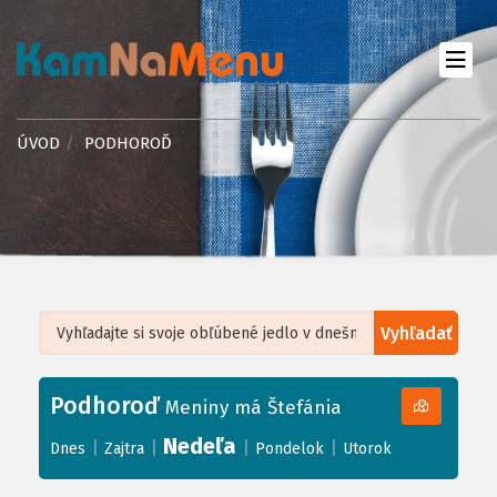
ÚVOD
PODHOROĎ
Vyhľadať
Leaflet
| ©
OpenStreetMap
, Tiles courtesy of
Humanitarian OpenStreetMap
Team
Podhoroď
+
Meniny má Štefánia
−
Nedeľa
|
|
|
|
Dnes
Zajtra
Pondelok
Utorok