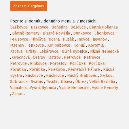
Zoznam alergénov
Pozrite si ponuku denného menu aj v mestách:
Baškovce
,
Baškovce
,
Beňatina
,
Bežovce
,
Blatná Polianka
,
Blatné Remety
,
Blatné Revištia
,
Bunkovce
,
Choňkovce
,
Fekišovce
,
Hlivištia
,
Horňa
,
Husák
,
Inovce
,
Jasenov
,
Jasenov
,
Jenkovce
,
Kolibabovce
,
Koňuš
,
Koromľa
,
Krčava
,
Kristy
,
Lekárovce
,
Nižná Rybnica
,
Nižné Nemecké
,
Orechová
,
Ostrov
,
Ostrov
,
Petrovce
,
Petrovce
,
Petrovce
,
Pinkovce
,
Porostov
,
Porúbka
,
Porúbka
,
Porúbka
,
Porúbka
,
Priekopa
,
Remetské Hámre
,
Ruská
Bystrá
,
Ruskovce
,
Ruskovce
,
Ruský Hrabovec
,
Sejkov
,
Sobrance
,
Svätuš
,
Tašuľa
,
Tibava
,
Úbrež
,
Veľké Revištia
,
Vojnatina
,
Vyšná Rybnica
,
Vyšné Nemecké
,
Vyšné Remety
,
Záhor
.