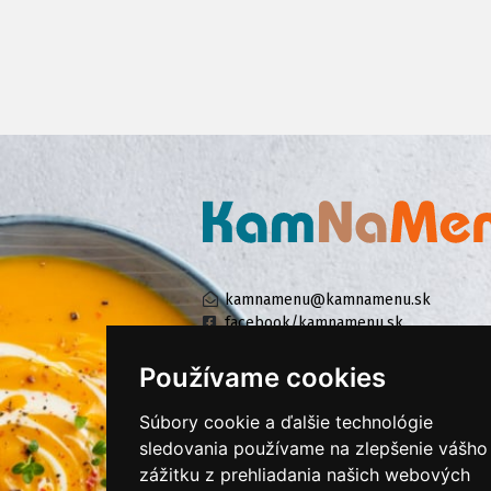
kamnamenu@kamnamenu.sk
facebook/kamnamenu.sk
instagram/kamnamenu.sk
Používame cookies
Súbory cookie a ďalšie technológie
KONTAKTUJTE NÁS
sledovania používame na zlepšenie vášho
zážitku z prehliadania našich webových